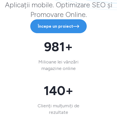
Aplicații mobile. Optimizare SEO și
Promovare Online.
Începe un proiect
981+
Milioane lei vânzări
magazine online
140+
Clienți mulțumiți de
rezultate