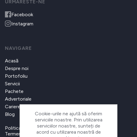
URMARESTE-NE
Facebook
Instagram
NAVIGARE
Acasă
Despre noi
Portofoliu
Servicii
Pachete
Advertoriale
Cariere
Cookie-urile ne ajută să oferim
Blog
serviciile noastre. Prin utilizarea
serviciilor noastre, sunteți de
Politica de confidențialitate
acord cu utilizarea noastră de
Termeni și condiții