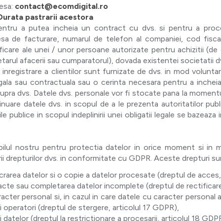
resa:
contact@ecomdigital.ro
Durata pastrarii acestora
tru a putea incheia un contract cu dvs. si pentru a procesa
esa de facturare, numarul de telefon al companiei, cod fiscal
ficare ale unei / unor persoane autorizate pentru achizitii (de
arul afacerii sau cumparatorul), dovada existentei societatii d
inregistrare a clientilor sunt furnizate de dvs. in mod volunta
egala sau contractuala sau o cerinta necesara pentru a inchei
ra dvs. Datele dvs. personale vor fi stocate pana la momentul i
nuare datele dvs. in scopul de a le prezenta autoritatilor publ
e publice in scopul indeplinirii unei obligatii legale se bazeaza 
lul nostru pentru protectia datelor in orice moment si in m
i drepturilor dvs. in conformitate cu GDPR. Aceste drepturi su
elucrarea datelor si o copie a datelor procesate (dreptul de acces
exacte sau completarea datelor incomplete (dreptul de rectificar
racter personal si, in cazul in care datele cu caracter personal 
ti operatori (dreptul de stergere, articolul 17 GDPR),
i datelor (dreptul la restrictionare a procesarii, articolul 18 GDP