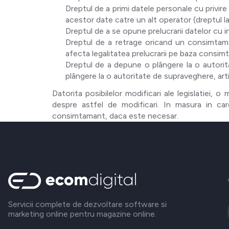
Dreptul de a primi datele personale cu privire 
acestor date catre un alt operator (dreptul la
Dreptul de a se opune prelucrarii datelor cu i
Dreptul de a retrage oricand un consimtama
afecta legalitatea prelucrarii pe baza consim
Dreptul de a depune o plângere la o autori
plângere la o autoritate de supraveghere, ar
Datorita posibilelor modificari ale legislatiei,
despre astfel de modificari. In masura in ca
consimtamant, daca este necesar.
Servicii complete de dezvoltare software si
marketing online pentru magazine online.