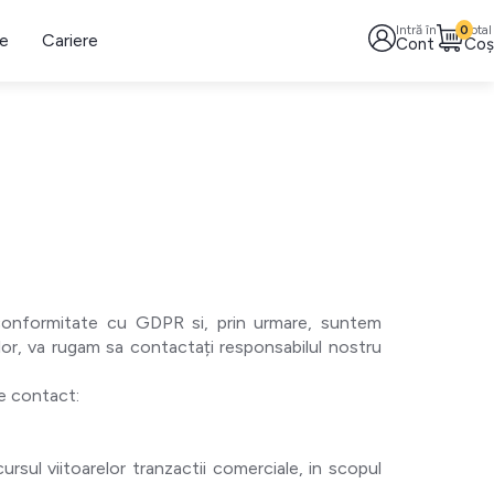
Intră în
0
Total
le
Cariere
Cont
Coș
 conformitate cu GDPR si, prin urmare, suntem
elor, va rugam sa contactați responsabilul nostru
e contact:
ursul viitoarelor tranzactii comerciale, in scopul