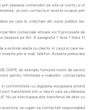
prin plasarea comenzilor pe site-ul nostru si in
De asemenea, va vom contacta in aceste scopuri prin
 date pe care le colectam din surse publice (ex.
anzactiilor comerciale viitoare vor fi procesate de
e bazeaza pe Art. 6 paragraful 1 teza 1 litera f)
a extinde relatia cu clientii. In cazul in care ne-
e noastre prin e-mail, telefon. Aceasta prelucrare
 28 GDPR, de exemplu furnizorii nostri de servicii
ervicii pentru trimiterea e-mailurilor, contactarea
 in conformitate cu legislatia europeana privind
 sunt transferate intr-o tara in care se utilizeaza
i UE. Nu se efectueaza alte transferuri de date cu
i acestora, va rugam sa contactati responsabilul