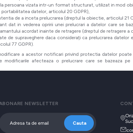
la persoana vizata intr-un format structurat, utilizat in mod obis
 portabilitatea datelor, articolul 20 GDPR),
ntentia de a inceta prelucrarea (dreptul la obiectie, articolul 21
nt dat in vederea opririi unei prelucrari a datelor care se 
tamantului acordat inainte de retragere (dreptul de retragere a
tate de supraveghere daca considerați ca prelucrarea datelor
ticolul 77 GDPR).
 o modificare a acestor notificari privind protectia datelor po
re modificarile afecteaza o prelucrare care se bazeaza p
ABONARE NEWSLETTER
CON
Ori
Su
Cauta
co