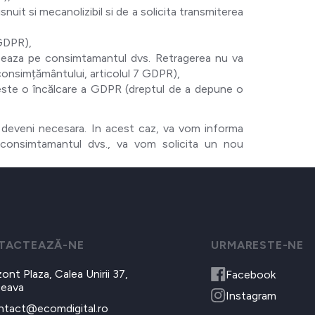
nuit si mecanolizibil si de a solicita transmiterea
 GDPR),
bazeaza pe consimtamantul dvs. Retragerea nu va
 consimțământului, articolul 7 GDPR),
 este o încălcare a GDPR (dreptul de a depune o
ate deveni necesara. In acest caz, va vom informa
e consimtamantul dvs., va vom solicita un nou
TACTEAZĂ-NE
URMARESTE-NE
zont Plaza, Calea Unirii 37,
Facebook
ceava
Instagram
ntact@ecomdigital.ro