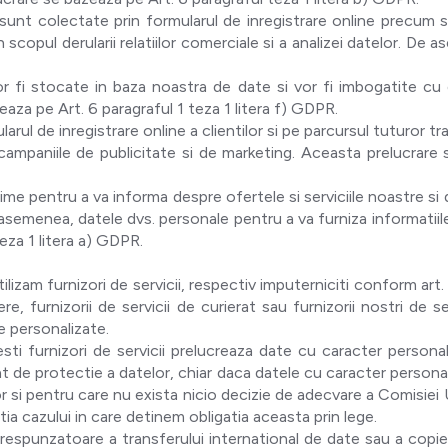
nt colectate prin formularul de inregistrare online precum si 
in scopul derularii relatiilor comerciale si a analizei datelor. 
r fi stocate in baza noastra de date si vor fi imbogatite cu
aza pe Art. 6 paragraful 1 teza 1 litera f) GDPR.
rul de inregistrare online a clientilor si pe parcursul tuturor tr
 campaniile de publicitate si de marketing. Aceasta prelucrare s
e pentru a va informa despre ofertele si serviciile noastre si de 
 asemenea, datele dvs. personale pentru a va furniza informatiil
eza 1 litera a) GDPR.
lizam furnizori de servicii, respectiv imputerniciti conform art.
re, furnizorii de servicii de curierat sau furnizorii nostri de s
e personalizate.
sti furnizori de servicii prelucreaza date cu caracter personal
at de protectie a datelor, chiar daca datele cu caracter personal
or si pentru care nu exista nicio decizie de adecvare a Comisie
tia cazului in care detinem obligatia aceasta prin lege.
respunzatoare a transferului international de date sau a copie