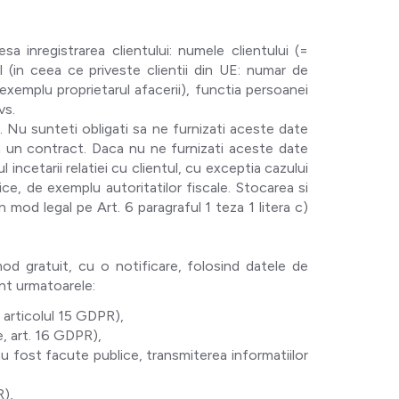
 inregistrarea clientului: numele clientului (=
 (in ceea ce priveste clientii din UE: numar de
 exemplu proprietarul afacerii), functia persoanei
vs.
r. Nu sunteti obligati sa ne furnizati aceste date
a un contract. Daca nu ne furnizati aceste date
ncetarii relatiei cu clientul, cu exceptia cazului
ice, de exemplu autoritatilor fiscale. Stocarea si
in mod legal pe Art. 6 paragraful 1 teza 1 litera c)
od gratuit, cu o notificare, folosind datele de
nt urmatoarele:
, articolul 15 GDPR),
e, art. 16 GDPR),
au fost facute publice, transmiterea informatiilor
R),