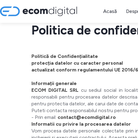
Acasă
Despr
Politica de confide
Politică de Confidențialitate
protecția datelor cu caracter personal
actualizat conform regulamentului UE 2016/
Informații generale
ECOM DIGITAL SRL
cu sediul social in local
responsabili pentru procesarea datelor descrisa 
pentru protectia datelor, ale carui date de contac
Puteti contacta responsabilul nostru pentru pro
- Prin email:
contact@ecomdigital.ro
Informatii cu privire la procesarea datelor
Vom procesa datele personale colectate prin inter
incheierii si executarii contractului. Aceasta pre