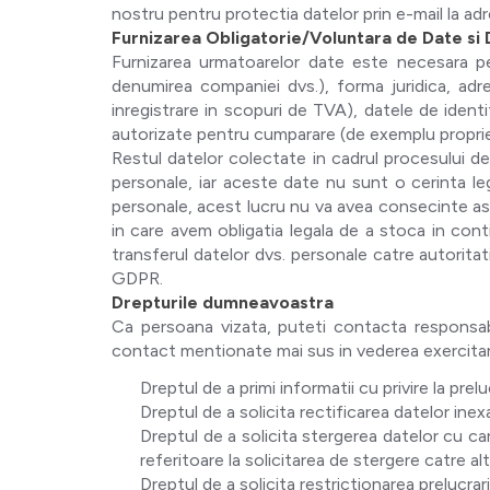
nostru pentru protectia datelor prin e-mail la ad
Furnizarea Obligatorie/Voluntara de Date si 
Furnizarea urmatoarelor date este necesara pen
denumirea companiei dvs.), forma juridica, adr
inregistrare in scopuri de TVA), datele de identi
autorizate pentru cumparare (de exemplu propriet
Restul datelor colectate in cadrul procesului de 
personale, iar aceste date nu sunt o cerinta l
personale, acest lucru nu va avea consecinte asup
in care avem obligatia legala de a stoca in conti
transferul datelor dvs. personale catre autoritatil
GDPR.
Drepturile dumneavoastra
Ca persoana vizata, puteti contacta responsabi
contact mentionate mai sus in vederea exercitari
Dreptul de a primi informatii cu privire la pr
Dreptul de a solicita rectificarea datelor in
Dreptul de a solicita stergerea datelor cu ca
referitoare la solicitarea de stergere catre al
Dreptul de a solicita restrictionarea prelucrari