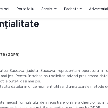
e noi
Portofoliu
Servicii
Pachete
Advertoria
nțialitate
679 (GDPR)
itatea Suceava, județul Suceava, reprezentam operatorul in
mai jos. Pentru întrebări sau solicitări privind prelucrarea dat
t le puteti gasi mai jos.
tectia datelor in orice moment utilizand urmatoarele metode d
mediul formularului de inregistrare online a clientilor si, in c
lucrare se bazeaza pe Art. 6 paragraful teza 1 litera b) GDPR.