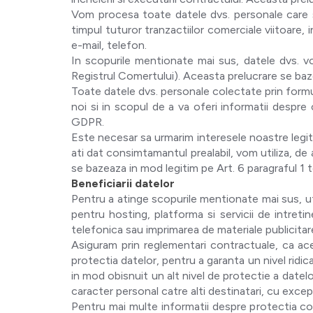
Vom procesa toate datele dvs. personale care su
timpul tuturor tranzactiilor comerciale viitoare, 
e-mail, telefon.
In scopurile mentionate mai sus, datele dvs. vo
Registrul Comertului). Aceasta prelucrare se baze
Toate datele dvs. personale colectate prin formula
noi si in scopul de a va oferi informatii despre
GDPR.
Este necesar sa urmarim interesele noastre legitim
ati dat consimtamantul prealabil, vom utiliza, de
se bazeaza in mod legitim pe Art. 6 paragraful 1 t
Beneficiarii datelor
Pentru a atinge scopurile mentionate mai sus, uti
pentru hosting, platforma si servicii de intretine
telefonica sau imprimarea de materiale publicitar
Asiguram prin reglementari contractuale, ca ace
protectia datelor, pentru a garanta un nivel ridic
in mod obisnuit un alt nivel de protectie a datel
caracter personal catre alti destinatari, cu excep
Pentru mai multe informatii despre protectia co