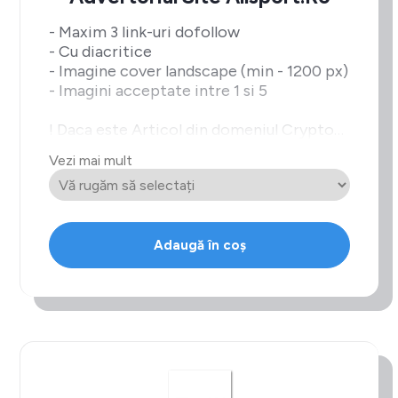
- Maxim 3 link-uri dofollow
- Cu diacritice
- Imagine cover landscape (min - 1200 px)
- Imagini acceptate intre 1 si 5
! Daca este Articol din domeniul Crypto
intra la
Vezi mai mult
pretul de Bet/Casino
Adaugă în coș