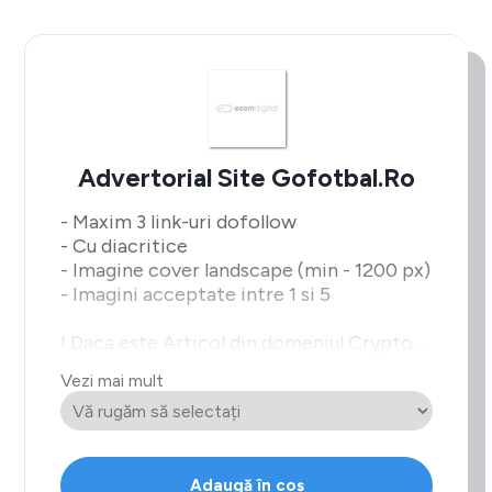
Advertorial Site Gofotbal.ro
- Maxim 3 link-uri dofollow
- Cu diacritice
- Imagine cover landscape (min - 1200 px)
- Imagini acceptate intre 1 si 5
! Daca este Articol din domeniul Crypto
intra la
Vezi mai mult
pretul de Bet/Casino
Adaugă în coș