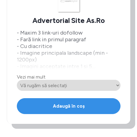
Advertorial Site As.ro
- Maxim 3 link-uri dofollow
- Fară link in primul paragraf
- Cu diacritice
- Imagine principala landscape (min -
1200px)
- Imagini acceptate intre 1 si 5
Vezi mai mult
Restrictii articole bet/casino:
* Exclus mentionarea cuvintelor: bonus,
rotiri gratuite, rotiri fara depunere.
Adaugă în coș