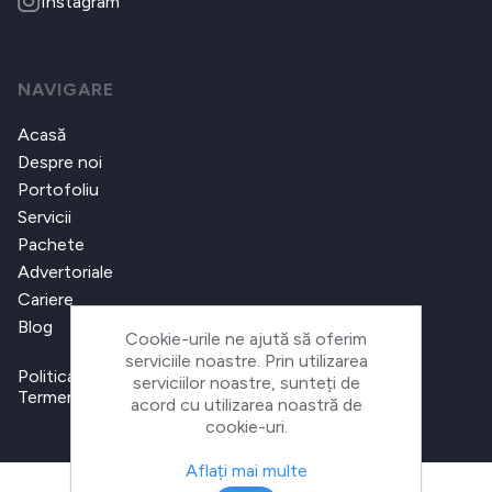
Instagram
NAVIGARE
Acasă
Despre noi
Portofoliu
Servicii
Pachete
Advertoriale
Cariere
Blog
Cookie-urile ne ajută să oferim
serviciile noastre. Prin utilizarea
Politica de confidențialitate
serviciilor noastre, sunteți de
Termeni și condiții
acord cu utilizarea noastră de
cookie-uri.
Aflați mai multe