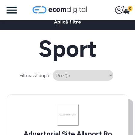
0
Aplică filtre
Sport
Filtrează după
Advertorial Site Allsport.ro