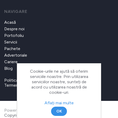
NAVIGARE
Acasă
Despre noi
Portofoliu
Servicii
Pachete
Advertoriale
Cariere
Blog
Cookie-urile ne ajută să oferim
serviciile noastre. Prin utilizarea
Politica de confidențialitate
serviciilor noastre, sunteți de
Termeni și condiții
acord cu utilizarea noastră de
cookie-uri.
Aflați mai multe
Powered by
nopCommerce
OK
Copyright © 2026 Ecom Digital. Toate drepturile