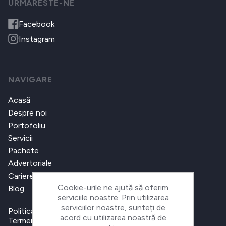
URMARESTE-NE
Facebook
Instagram
NAVIGARE
Acasă
Despre noi
Portofoliu
Servicii
Pachete
Advertoriale
Cariere
Cookie-urile ne ajută să oferim
Blog
serviciile noastre. Prin utilizarea
serviciilor noastre, sunteți de
Politica de confidențialitate
acord cu utilizarea noastră de
Termeni și condiții