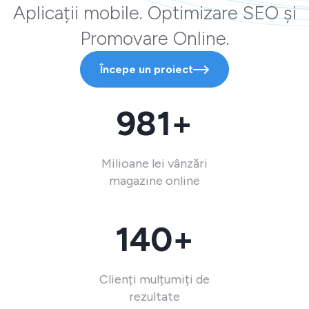
Aplicații mobile. Optimizare SEO și
Promovare Online.
Începe un proiect
981+
Milioane lei vânzări
magazine online
140+
Clienți mulțumiți de
rezultate