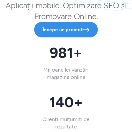
Aplicații mobile. Optimizare SEO și
Promovare Online.
Începe un proiect
981+
Milioane lei vânzări
magazine online
140+
Clienți mulțumiți de
rezultate