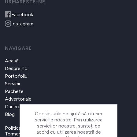
URMARESTE-NE
Facebook
Instagram
NAVIGARE
Acasă
Despre noi
Portofoliu
Servicii
Pachete
Advertoriale
Cariere
Cookie-urile ne ajută să oferim
Blog
serviciile noastre. Prin utilizarea
serviciilor noastre, sunteți de
Politica de confidențialitate
acord cu utilizarea noastră de
Termeni și condiții