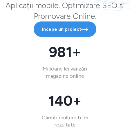
Aplicații mobile. Optimizare SEO și
Promovare Online.
Începe un proiect
981+
Milioane lei vânzări
magazine online
140+
Clienți mulțumiți de
rezultate