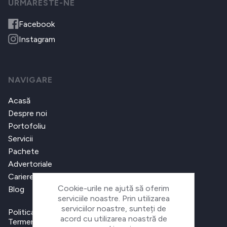
URMARESTE-NE
Facebook
Instagram
NAVIGARE
Acasă
Despre noi
Portofoliu
Servicii
Pachete
Advertoriale
Cariere
Cookie-urile ne ajută să oferim
Blog
serviciile noastre. Prin utilizarea
serviciilor noastre, sunteți de
Politica de confidențialitate
acord cu utilizarea noastră de
Termeni și condiții