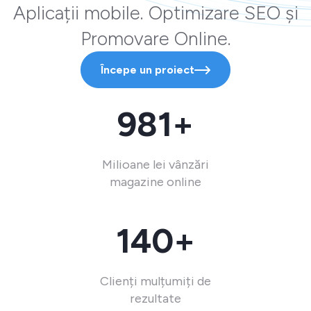
Aplicații mobile. Optimizare SEO și
Promovare Online.
Începe un proiect
981+
Milioane lei vânzări
magazine online
140+
Clienți mulțumiți de
rezultate