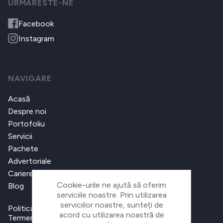
URMARESTE-NE
Facebook
Instagram
NAVIGARE
Acasă
Despre noi
Portofoliu
Servicii
Pachete
Advertoriale
Cariere
Cookie-urile ne ajută să oferim
Blog
serviciile noastre. Prin utilizarea
serviciilor noastre, sunteți de
Politica de confidențialitate
acord cu utilizarea noastră de
Termeni și condiții