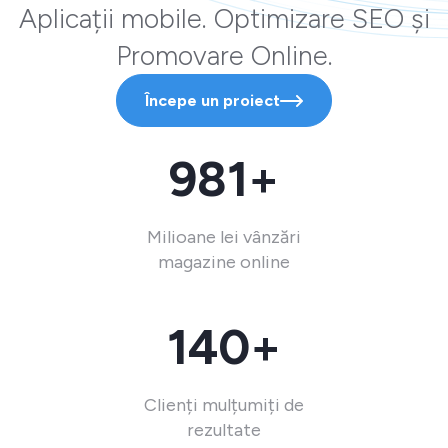
Aplicații mobile. Optimizare SEO și
Promovare Online.
Începe un proiect
981+
Milioane lei vânzări
magazine online
140+
Clienți mulțumiți de
rezultate