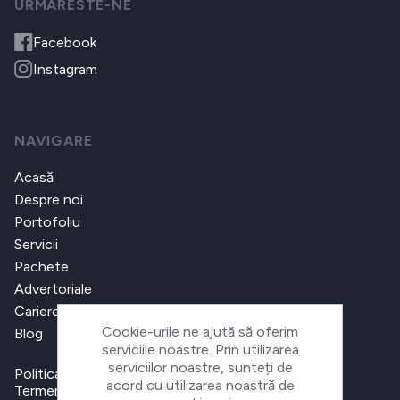
URMARESTE-NE
Facebook
Instagram
NAVIGARE
Acasă
Despre noi
Portofoliu
Servicii
Pachete
Advertoriale
Cariere
Cookie-urile ne ajută să oferim
Blog
serviciile noastre. Prin utilizarea
serviciilor noastre, sunteți de
Politica de confidențialitate
acord cu utilizarea noastră de
Termeni și condiții