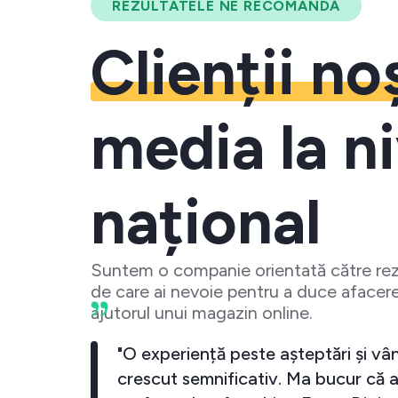
REZULTATELE NE RECOMANDĂ
Clienții no
media la ni
național
Suntem o companie orientată către rezu
de care ai nevoie pentru a duce afacere
ajutorul unui magazin online.
om Digital business-ul meu a crescut
"O exp
ntial. De fiecare data cand investesc
crescu