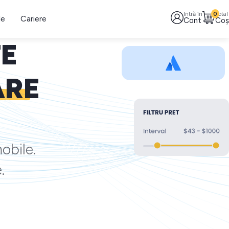
Intră în
0
Total
le
Cariere
Cont
Coș
TE
ARE
obile.
.