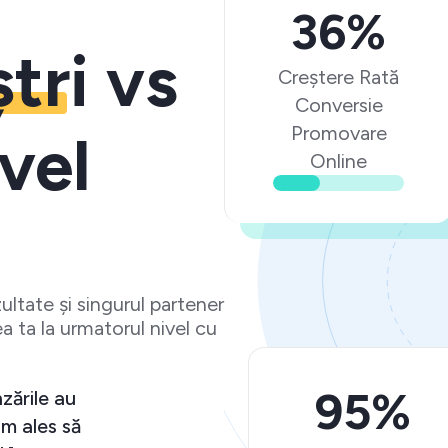
36%
ștri
vs
Creștere Rată
Conversie
Promovare
vel
Online
ltate și singurul partener
a ta la urmatorul nivel cu
95%
eriență peste așteptări și vânzările au
t semnificativ. Ma bucur că am ales să