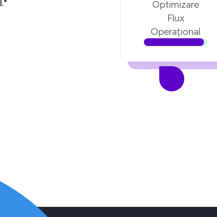
redere în echipa Ecom Digital."
Optimizare
Flux
Poenari,
Fondatorul poenari.ro
Operațional