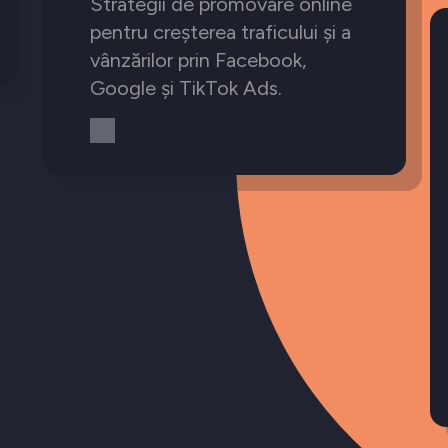
Strategii de promovare online
pentru creșterea traficului și a
vânzărilor prin Facebook,
Google și TikTok Ads.