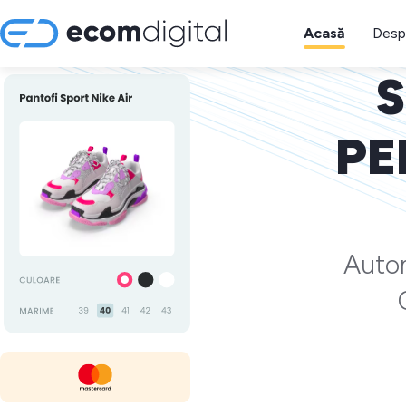
Acasă
Desp
S
PE
Autom