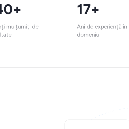
40+
17+
nți mulțumiți de
Ani de experiență în
ltate
domeniu