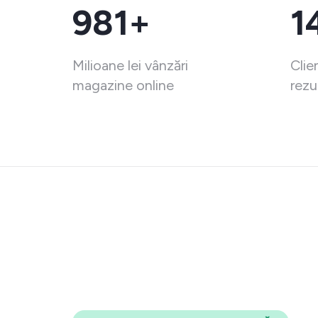
981+
1
Milioane lei vânzări
Clie
magazine online
rezu