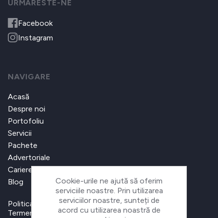
URMARESTE-NE
Facebook
Instagram
NAVIGARE
Acasă
Despre noi
Portofoliu
Servicii
Pachete
Advertoriale
Cariere
Cookie-urile ne ajută să oferim
Blog
serviciile noastre. Prin utilizarea
serviciilor noastre, sunteți de
Politica de confidențialitate
acord cu utilizarea noastră de
Termeni și condiții