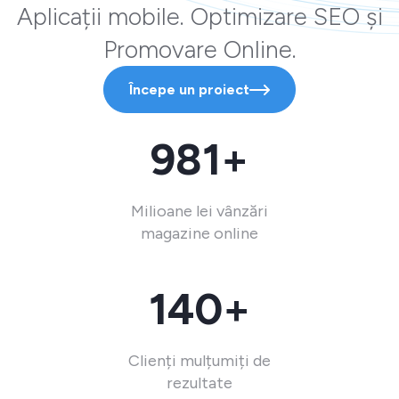
Aplicații mobile. Optimizare SEO și
Promovare Online.
Începe un proiect
981+
Milioane lei vânzări
magazine online
140+
Clienți mulțumiți de
rezultate