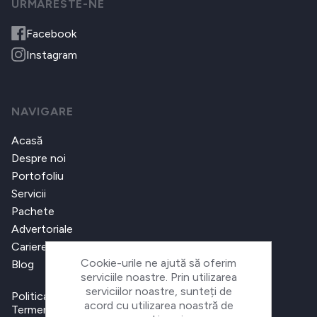
URMARESTE-NE
Facebook
Instagram
NAVIGARE
Acasă
Despre noi
Portofoliu
Servicii
Pachete
Advertoriale
Cariere
Cookie-urile ne ajută să oferim
Blog
serviciile noastre. Prin utilizarea
serviciilor noastre, sunteți de
Politica de confidențialitate
acord cu utilizarea noastră de
Termeni și condiții