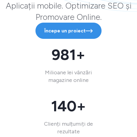
Aplicații mobile. Optimizare SEO și
Promovare Online.
Începe un proiect
981+
Milioane lei vânzări
magazine online
140+
Clienți mulțumiți de
rezultate