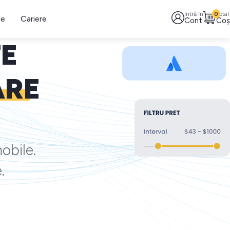
Intră în
0
Total
le
Cariere
Cont
Coș
TE
ARE
obile.
.