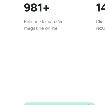
981+
1
Milioane lei vânzări
Clie
magazine online
rezu