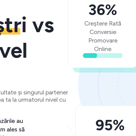
36%
ștri
vs
Creștere Rată
Conversie
Promovare
vel
Online
ltate și singurul partener
a ta la urmatorul nivel cu
95%
e așteptări și vânzările au
tiv. Ma bucur că am ales să