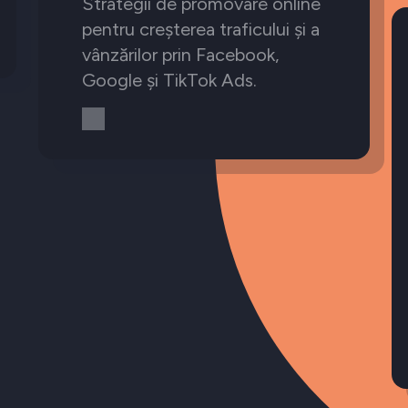
Strategii de promovare online
pentru creșterea traficului și a
vânzărilor prin Facebook,
Google și TikTok Ads.