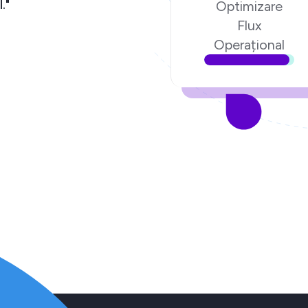
chipa Ecom Digital."
Optimizare
Flux
torul poenari.ro
Operațional