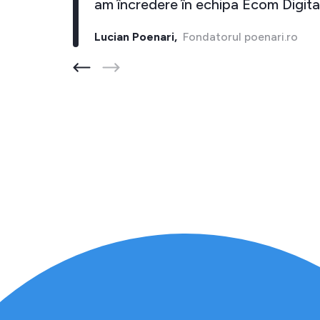
cel putin 10 inapoi."
am încredere în e
rul barber-store.ro
Lucian Poenari,
Fonda