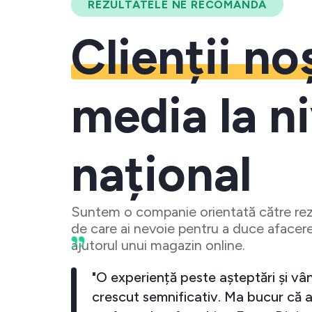
REZULTATELE NE RECOMANDĂ
Clienții no
media la ni
național
Suntem o companie orientată către rezu
de care ai nevoie pentru a duce afacere
ajutorul unui magazin online.
business-ul meu a crescut
"O experiență pest
iecare data cand investesc
crescut semnifica