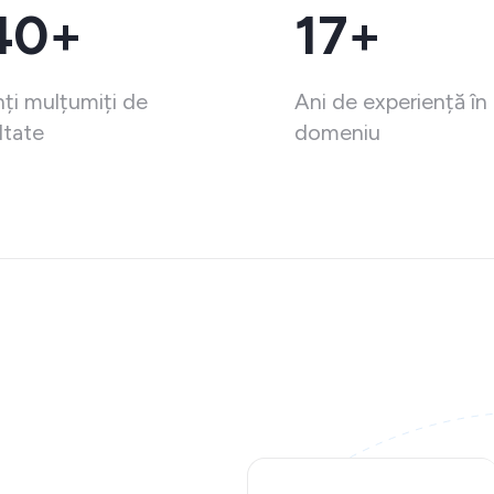
40+
17+
nți mulțumiți de
Ani de experiență în
ltate
domeniu