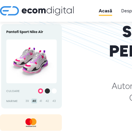
Acasă
Desp
S
PE
Autom