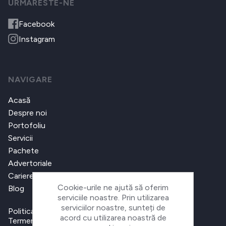
URMARESTE-NE
Facebook
Instagram
NAVIGARE
Acasă
Despre noi
Portofoliu
Servicii
Pachete
Advertoriale
Cariere
Cookie-urile ne ajută să oferim
Blog
serviciile noastre. Prin utilizarea
serviciilor noastre, sunteți de
Politica de confidențialitate
acord cu utilizarea noastră de
Termeni și condiții