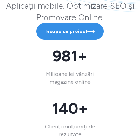
Aplicații mobile. Optimizare SEO și
Promovare Online.
Începe un proiect
981+
Milioane lei vânzări
magazine online
140+
Clienți mulțumiți de
rezultate