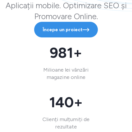
Aplicații mobile. Optimizare SEO și
Promovare Online.
Începe un proiect
981+
Milioane lei vânzări
magazine online
140+
Clienți mulțumiți de
rezultate