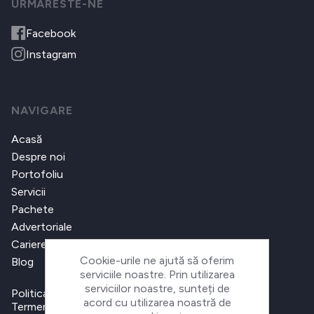
URMARESTE-NE
Facebook
Instagram
NAVIGARE
Acasă
Despre noi
Portofoliu
Servicii
Pachete
Advertoriale
Cariere
Cookie-urile ne ajută să oferim
Blog
serviciile noastre. Prin utilizarea
serviciilor noastre, sunteți de
Politica de confidențialitate
acord cu utilizarea noastră de
Termeni și condiții