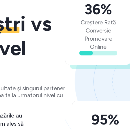
36%
ștri
vs
Creștere Rată
Conversie
Promovare
vel
Online
ltate și singurul partener
a ta la urmatorul nivel cu
95%
zările au
m ales să