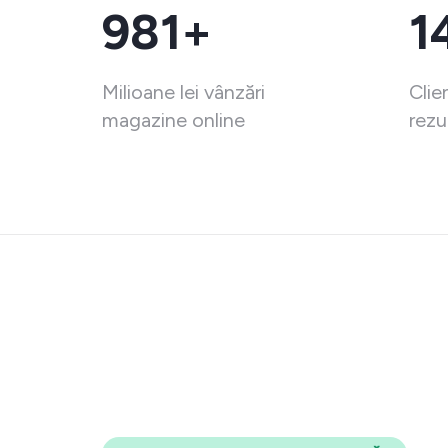
981+
1
Milioane lei vânzări
Clie
magazine online
rezu