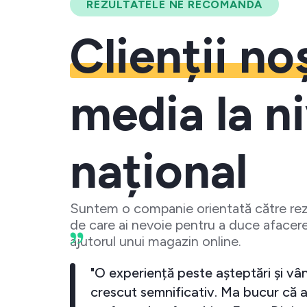
REZULTATELE NE RECOMANDĂ
Clienții no
media la ni
național
Suntem o companie orientată către rezu
de care ai nevoie pentru a duce afacere
ajutorul unui magazin online.
 crescut
"O experiență peste așteptări și vân
investesc
crescut semnificativ. Ma bucur că a