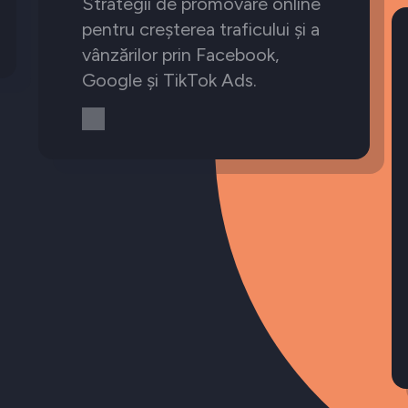
Strategii de promovare online
pentru creșterea traficului și a
vânzărilor prin Facebook,
Google și TikTok Ads.