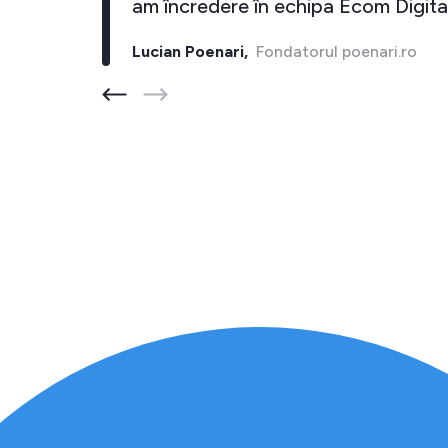
i."
am încredere în echipa Ecom Digital
Lucian Poenari,
Fondatorul poenari.ro