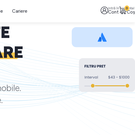
Intră în
0
Total
le
Cariere
Cont
Coș
TE
ARE
obile.
.