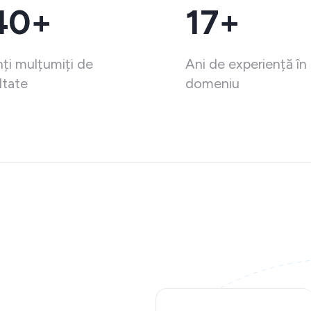
40+
17+
nți mulțumiți de
Ani de experiență în
ltate
domeniu