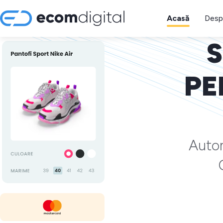
Acasă
Desp
S
PE
Autom