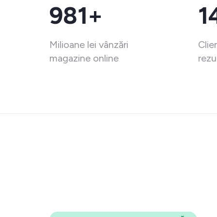
981+
1
Milioane lei vânzări
Clie
magazine online
rezu