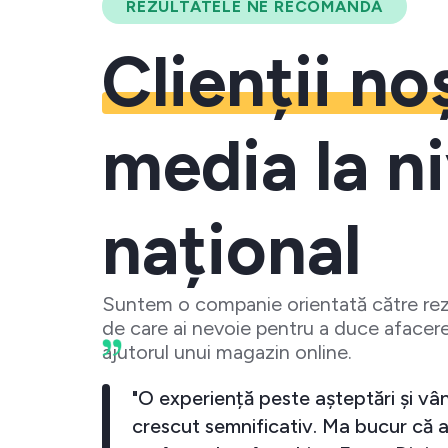
REZULTATELE NE RECOMANDĂ
Clienții no
media la ni
național
Suntem o companie orientată către rezu
de care ai nevoie pentru a duce afacere
ajutorul unui magazin online.
 crescut
"O experiență peste așteptări și vân
investesc
crescut semnificativ. Ma bucur că a