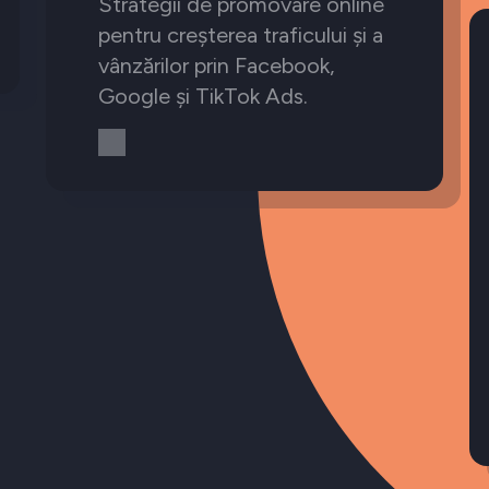
Strategii de promovare online
pentru creșterea traficului și a
vânzărilor prin Facebook,
Google și TikTok Ads.