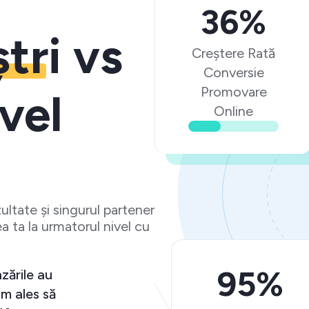
36%
ștri
vs
Creștere Rată
Conversie
Promovare
vel
Online
ltate și singurul partener
a ta la urmatorul nivel cu
95%
zările au
m ales să