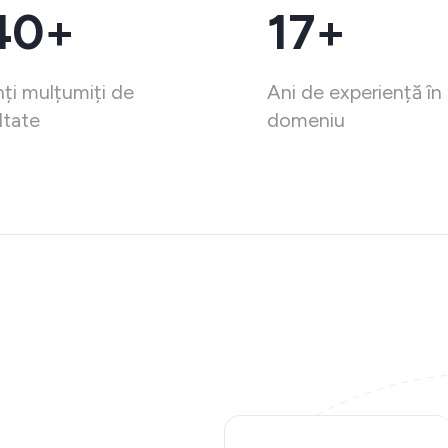
40+
17+
nți mulțumiți de
Ani de experiență în
ltate
domeniu