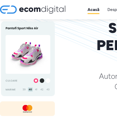
Acasă
Desp
S
PE
Autom