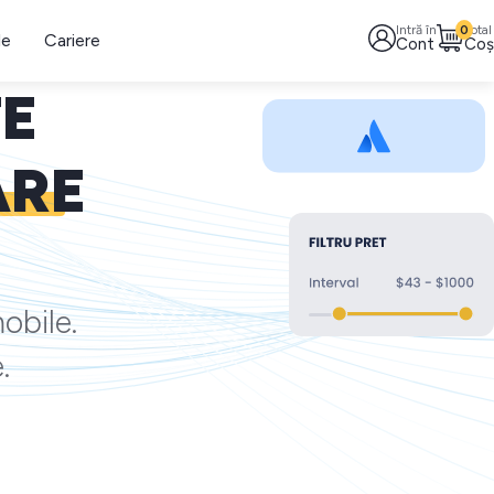
Intră în
0
Total
le
Cariere
Cont
Coș
TE
ARE
obile.
.