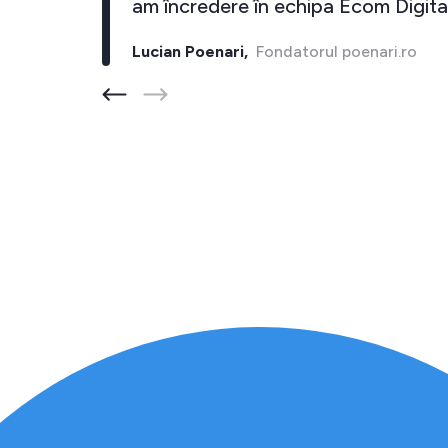
i."
am încredere în echipa Ecom Digital
Lucian Poenari,
Fondatorul poenari.ro