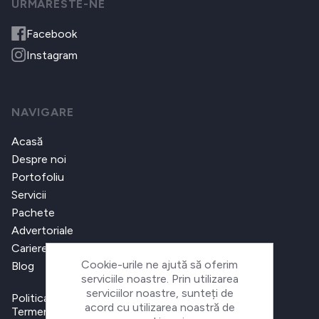
URMARESTE-NE
Facebook
Instagram
NAVIGARE
Acasă
Despre noi
Portofoliu
Servicii
Pachete
Advertoriale
Cariere
Cookie-urile ne ajută să oferim
Blog
serviciile noastre. Prin utilizarea
serviciilor noastre, sunteți de
Politica de confidențialitate
acord cu utilizarea noastră de
Termeni și condiții