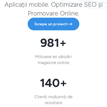
Aplicații mobile. Optimizare SEO și
Promovare Online.
Începe un proiect
981+
Milioane lei vânzări
magazine online
140+
Clienți mulțumiți de
rezultate