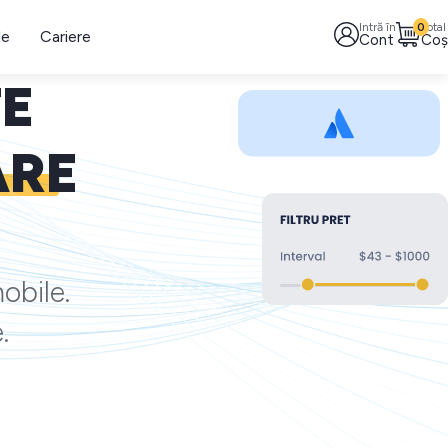
Intră în
0
Total
le
Cariere
Cont
Coș
TE
ARE
obile.
.