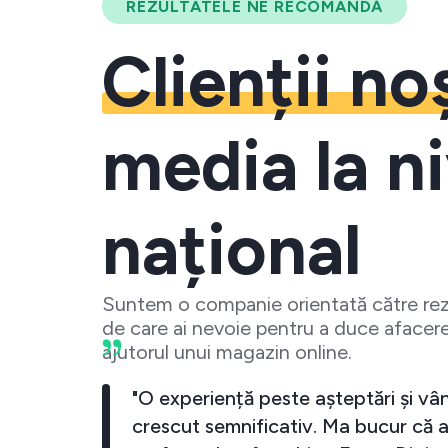
REZULTATELE NE RECOMANDĂ
Clienții no
media la ni
național
Suntem o companie orientată către rezu
de care ai nevoie pentru a duce afacere
ajutorul unui magazin online.
 crescut
"O experiență peste așteptări și vân
investesc
crescut semnificativ. Ma bucur că a