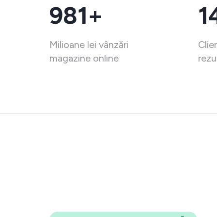
981+
1
Milioane lei vânzări
Clie
magazine online
rezu