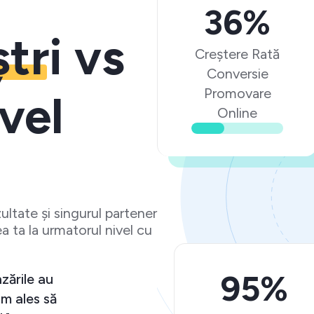
36%
ștri
vs
Creștere Rată
Conversie
Promovare
vel
Online
ltate și singurul partener
a ta la urmatorul nivel cu
95%
zările au
m ales să