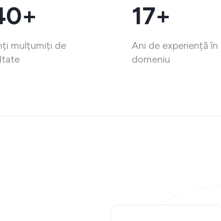
40+
17+
nți mulțumiți de
Ani de experiență în
ltate
domeniu