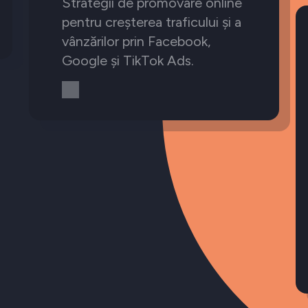
Strategii de promovare online
pentru creșterea traficului și a
vânzărilor prin Facebook,
Google și TikTok Ads.