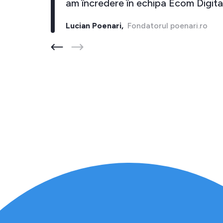
i."
am încredere în echipa Ecom Digital
Lucian Poenari,
Fondatorul poenari.ro