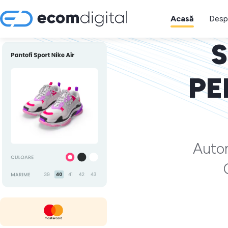
Acasă
Desp
S
PE
Autom