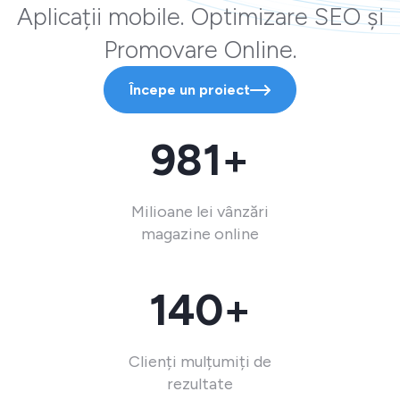
Aplicații mobile. Optimizare SEO și
Promovare Online.
Începe un proiect
981+
Milioane lei vânzări
magazine online
140+
Clienți mulțumiți de
rezultate