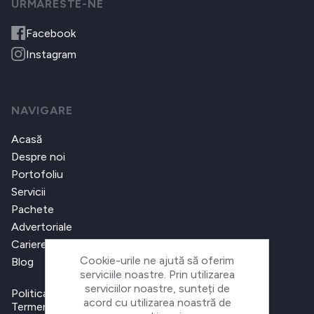
URMARESTE-NE
Facebook
Instagram
NAVIGARE
Acasă
Despre noi
Portofoliu
Servicii
Pachete
Advertoriale
Cariere
Cookie-urile ne ajută să oferim
Blog
serviciile noastre. Prin utilizarea
serviciilor noastre, sunteți de
Politica de confidențialitate
acord cu utilizarea noastră de
Termeni și condiții