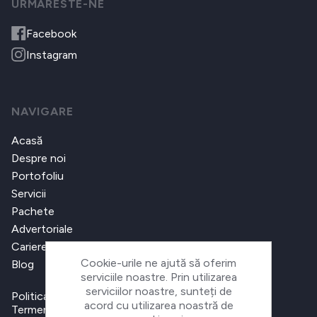
URMARESTE-NE
Facebook
Instagram
NAVIGARE
Acasă
Despre noi
Portofoliu
Servicii
Pachete
Advertoriale
Cariere
Cookie-urile ne ajută să oferim
Blog
serviciile noastre. Prin utilizarea
serviciilor noastre, sunteți de
Politica de confidențialitate
acord cu utilizarea noastră de
Termeni și condiții