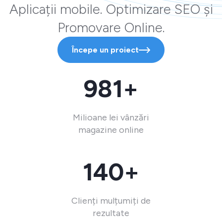
Aplicații mobile. Optimizare SEO și
Promovare Online.
Începe un proiect
981+
Milioane lei vânzări
magazine online
140+
Clienți mulțumiți de
rezultate