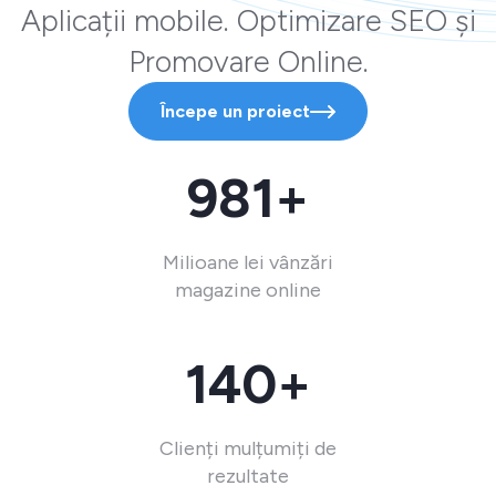
Aplicații mobile. Optimizare SEO și
Promovare Online.
Începe un proiect
981+
Milioane lei vânzări
magazine online
140+
Clienți mulțumiți de
rezultate