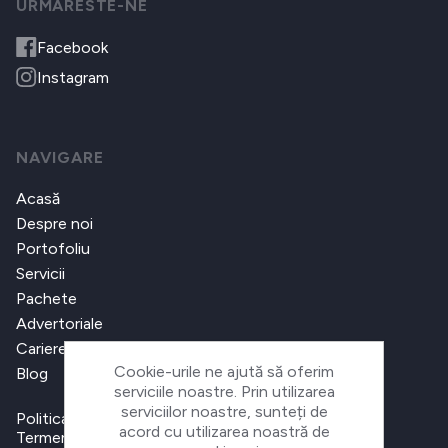
URMARESTE-NE
Facebook
Instagram
NAVIGARE
Acasă
Despre noi
Portofoliu
Servicii
Pachete
Advertoriale
Cariere
Cookie-urile ne ajută să oferim
Blog
serviciile noastre. Prin utilizarea
serviciilor noastre, sunteți de
Politica de confidențialitate
acord cu utilizarea noastră de
Termeni și condiții