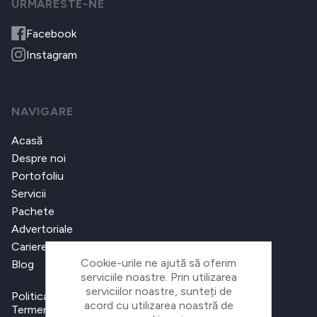
URMARESTE-NE
Facebook
Instagram
NAVIGARE
Acasă
Despre noi
Portofoliu
Servicii
Pachete
Advertoriale
Cariere
Cookie-urile ne ajută să oferim
Blog
serviciile noastre. Prin utilizarea
serviciilor noastre, sunteți de
Politica de confidențialitate
acord cu utilizarea noastră de
Termeni și condiții