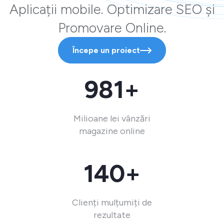
Aplicații mobile. Optimizare SEO și
Promovare Online.
Începe un proiect
981+
Milioane lei vânzări
magazine online
140+
Clienți mulțumiți de
rezultate