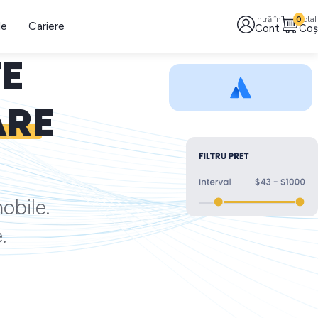
Intră în
0
Total
le
Cariere
Cont
Coș
TE
ARE
obile.
.