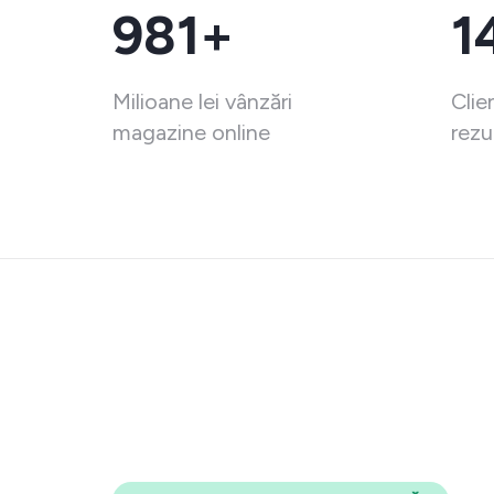
981+
1
Milioane lei vânzări
Clie
magazine online
rezu