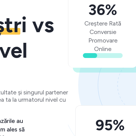
36%
ștri
vs
Creștere Rată
Conversie
Promovare
vel
Online
ltate și singurul partener
a ta la urmatorul nivel cu
95%
și vânzările au
r că am ales să