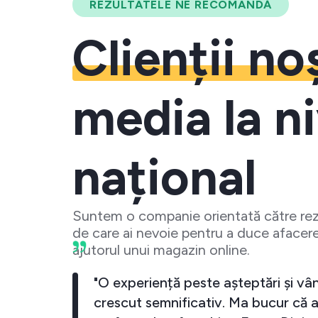
REZULTATELE NE RECOMANDĂ
Clienții no
media la ni
național
Suntem o companie orientată către rezu
de care ai nevoie pentru a duce afacere
ajutorul unui magazin online.
meu a crescut
"O experiență peste așteptări 
cand investesc
crescut semnificativ. Ma bucu