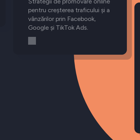
Strategii de promovare online
pentru creșterea traficului și a
vânzărilor prin Facebook,
Google și TikTok Ads.