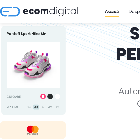
Acasă
Desp
S
PE
Autom