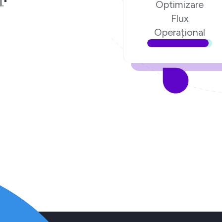
igital."
Optimizare
Flux
.ro
Operațional