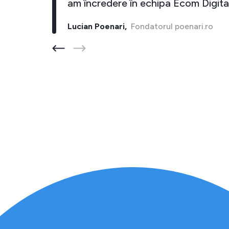
inapoi."
am încredere în echipa Ecom D
ore.ro
Lucian Poenari,
Fondatorul poenari