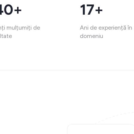
40+
17+
nți mulțumiți de
Ani de experiență în
ltate
domeniu