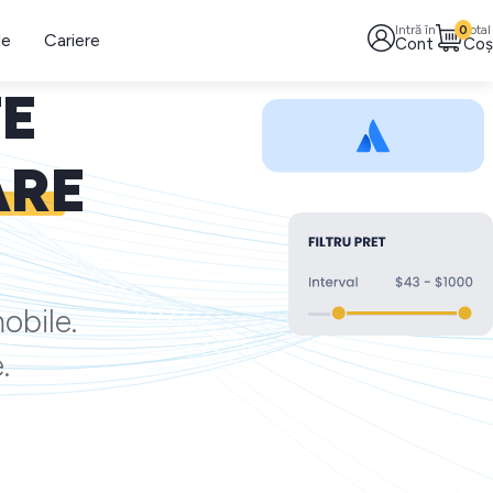
Intră în
0
Total
le
Cariere
Cont
Coș
TE
ARE
obile.
.