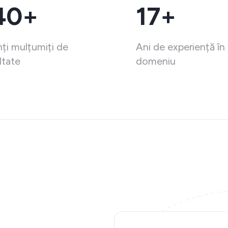
40+
17+
nți mulțumiți de
Ani de experiență în
ltate
domeniu