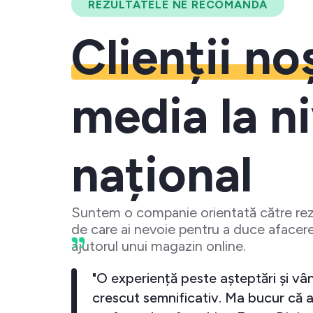
REZULTATELE NE RECOMANDĂ
Clienții no
media la ni
național
Suntem o companie orientată către rezu
de care ai nevoie pentru a duce afacere
ajutorul unui magazin online.
 crescut
"O experiență peste așteptări și vân
investesc
crescut semnificativ. Ma bucur că a