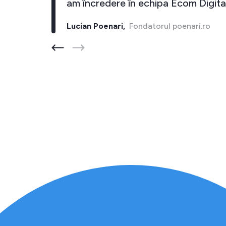
i."
am încredere în echipa Ecom Digital
Lucian Poenari,
Fondatorul poenari.ro