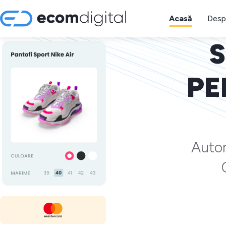
Acasă
Desp
S
PE
Autom