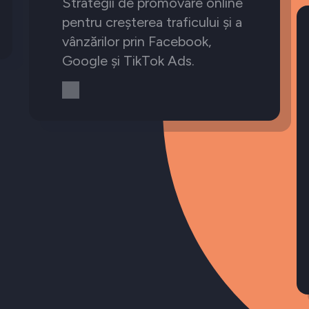
Strategii de promovare online
pentru creșterea traficului și a
vânzărilor prin Facebook,
Google și TikTok Ads.