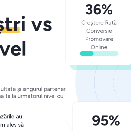
36%
ștri
vs
Creștere Rată
Conversie
Promovare
vel
Online
ltate și singurul partener
a ta la urmatorul nivel cu
95%
zările au
m ales să