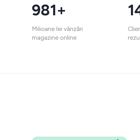
981+
1
Milioane lei vânzări
Clie
magazine online
rezu