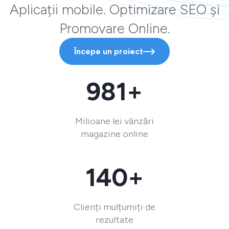
Aplicații mobile. Optimizare SEO și
Promovare Online.
Începe un proiect
981+
Milioane lei vânzări
magazine online
140+
Clienți mulțumiți de
rezultate