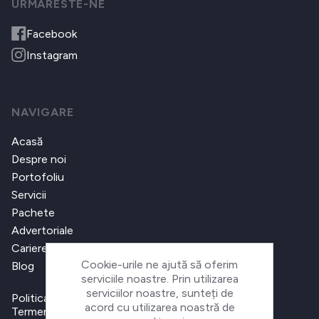
URMARESTE-NE
Facebook
Instagram
NAVIGARE
Acasă
Despre noi
Portofoliu
Servicii
Pachete
Advertoriale
Cariere
Cookie-urile ne ajută să oferim
Blog
serviciile noastre. Prin utilizarea
serviciilor noastre, sunteți de
Politica de confidențialitate
acord cu utilizarea noastră de
Termeni și condiții