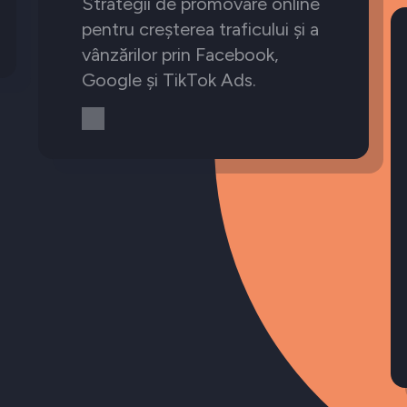
Strategii de promovare online
pentru creșterea traficului și a
vânzărilor prin Facebook,
Google și TikTok Ads.