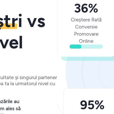
36%
ștri
vs
Creștere Rată
Conversie
Promovare
vel
Online
ltate și singurul partener
a ta la urmatorul nivel cu
95%
t
"O experiență peste așteptări și vânzările 
sc
crescut semnificativ. Ma bucur că am ales 