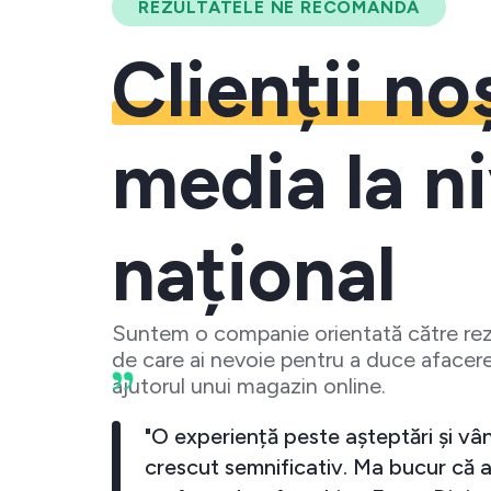
REZULTATELE NE RECOMANDĂ
Clienții no
media la ni
național
Suntem o companie orientată către rezu
de care ai nevoie pentru a duce afacere
ajutorul unui magazin online.
"Cu Ecom Digital business-ul meu a crescu
exponential. De fiecare data cand investe