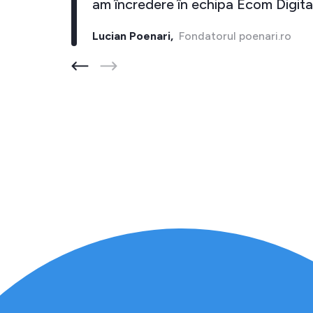
un Euro imi aduce cel putin 10 inapoi."
Cristi Bostan,
Fondatorul barber-store.ro