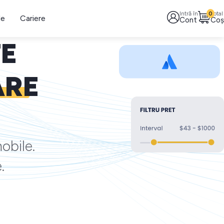
Intră în
0
Total
le
Cariere
Cont
Coș
TE
ARE
obile.
.