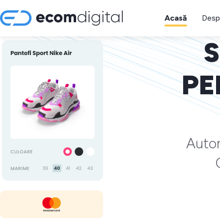
Acasă
Desp
S
PE
Autom