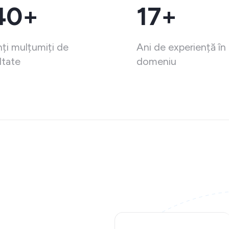
40+
17+
nți mulțumiți de
Ani de experiență în
ltate
domeniu