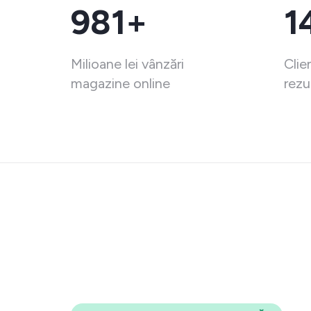
981+
1
Milioane lei vânzări
Clie
magazine online
rezu