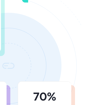
70%
au
să