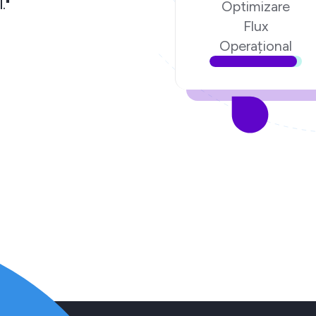
am încredere în echipa Ecom Digital."
Optimizare
Flux
Lucian Poenari,
Fondatorul poenari.ro
Operațional