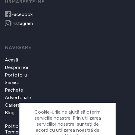
URMARESTE-NE
Facebook
Instagram
NAVIGARE
Acasă
Despre noi
Portofoliu
Servicii
Pachete
Advertoriale
Cariere
Cookie-urile ne ajută să oferim
Blog
serviciile noastre. Prin utilizarea
serviciilor noastre, sunteți de
Politica de confidențialitate
acord cu utilizarea noastră de
Termeni și condiții