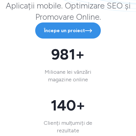
Aplicații mobile. Optimizare SEO și
Promovare Online.
Începe un proiect
981+
Milioane lei vânzări
magazine online
140+
Clienți mulțumiți de
rezultate