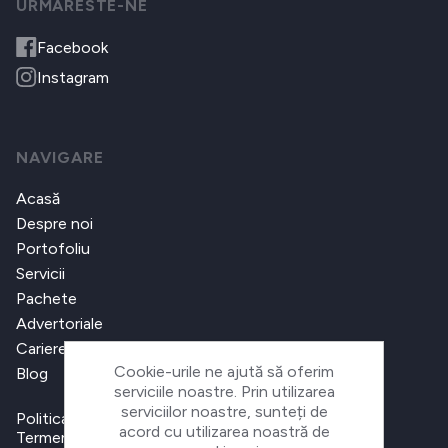
URMARESTE-NE
Facebook
Instagram
NAVIGARE
Acasă
Despre noi
Portofoliu
Servicii
Pachete
Advertoriale
Cariere
Cookie-urile ne ajută să oferim
Blog
serviciile noastre. Prin utilizarea
serviciilor noastre, sunteți de
Politica de confidențialitate
acord cu utilizarea noastră de
Termeni și condiții