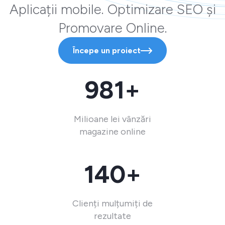
Aplicații mobile. Optimizare SEO și
Promovare Online.
Începe un proiect
981+
Milioane lei vânzări
magazine online
140+
Clienți mulțumiți de
rezultate