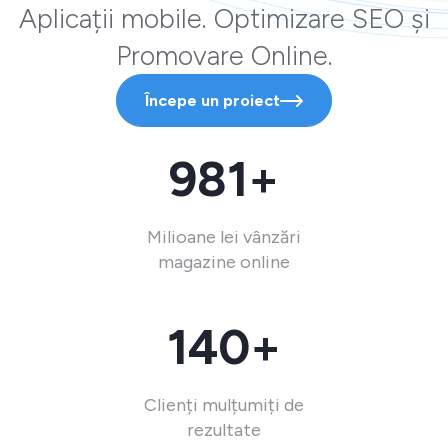
Aplicații mobile. Optimizare SEO și
Promovare Online.
Începe un proiect
981+
Milioane lei vânzări
magazine online
140+
Clienți mulțumiți de
rezultate