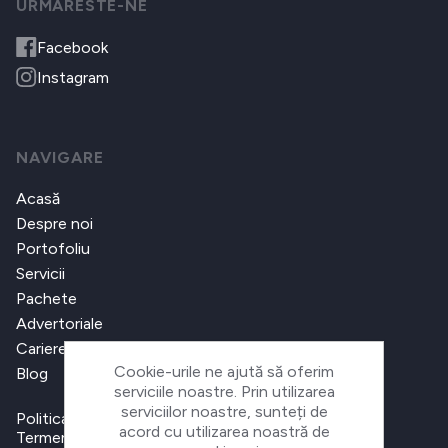
URMARESTE-NE
Facebook
Instagram
NAVIGARE
Acasă
Despre noi
Portofoliu
Servicii
Pachete
Advertoriale
Cariere
Cookie-urile ne ajută să oferim
Blog
serviciile noastre. Prin utilizarea
serviciilor noastre, sunteți de
Politica de confidențialitate
acord cu utilizarea noastră de
Termeni și condiții