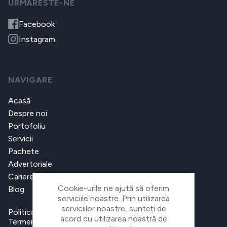
URMARESTE-NE
Facebook
Instagram
NAVIGARE
Acasă
Despre noi
Portofoliu
Servicii
Pachete
Advertoriale
Cariere
Cookie-urile ne ajută să oferim
Blog
serviciile noastre. Prin utilizarea
serviciilor noastre, sunteți de
Politica de confidențialitate
acord cu utilizarea noastră de
Termeni și condiții