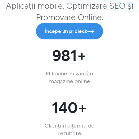
Aplicații mobile. Optimizare SEO și
Promovare Online.
Începe un proiect
981+
Milioane lei vânzări
magazine online
140+
Clienți mulțumiți de
rezultate