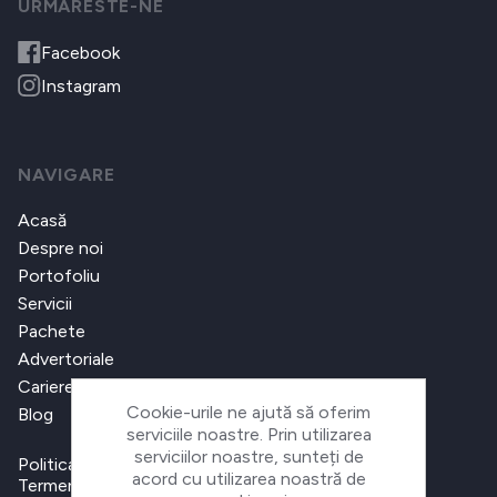
URMARESTE-NE
Facebook
Instagram
NAVIGARE
Acasă
Despre noi
Portofoliu
Servicii
Pachete
Advertoriale
Cariere
Cookie-urile ne ajută să oferim
Blog
serviciile noastre. Prin utilizarea
serviciilor noastre, sunteți de
Politica de confidențialitate
acord cu utilizarea noastră de
Termeni și condiții