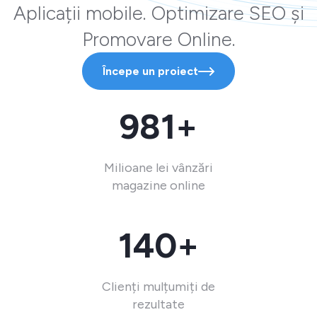
Aplicații mobile. Optimizare SEO și
Promovare Online.
Începe un proiect
981+
Milioane lei vânzări
magazine online
140+
Clienți mulțumiți de
rezultate