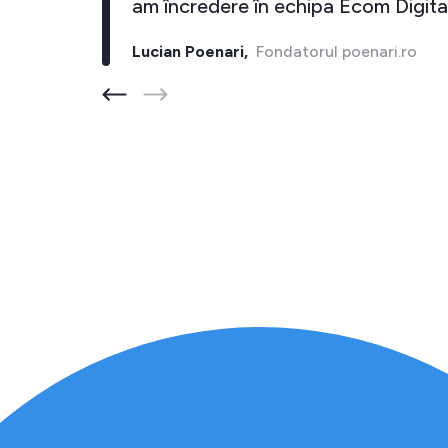
cel putin 10 inapoi."
am încredere în e
rul barber-store.ro
Lucian Poenari,
Fonda