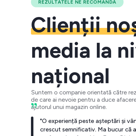
REZULTATELE NE RECOMANDĂ
Clienții no
media la ni
național
Suntem o companie orientată către rezu
de care ai nevoie pentru a duce afacere
ajutorul unui magazin online.
business-ul meu a crescut
"O experiență pest
iecare data cand investesc
crescut semnifica