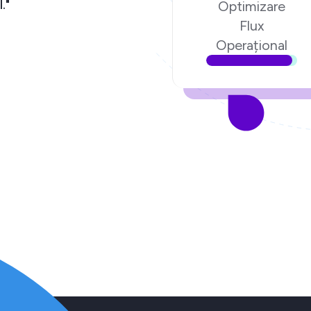
chipa Ecom Digital."
Optimizare
Flux
torul poenari.ro
Operațional