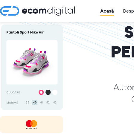
Acasă
Desp
S
PE
Autom