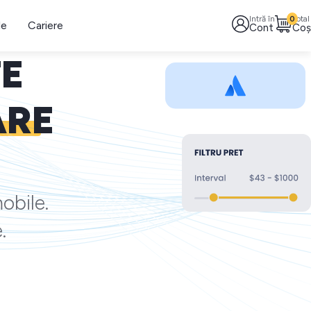
Intră în
0
Total
le
Cariere
Cont
Coș
TE
ARE
obile.
.