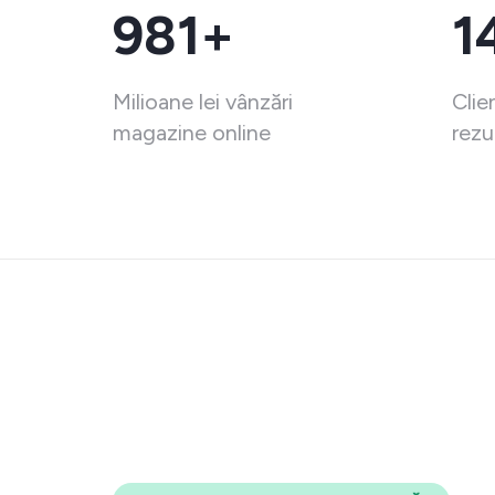
981+
1
Milioane lei vânzări
Clie
magazine online
rezu