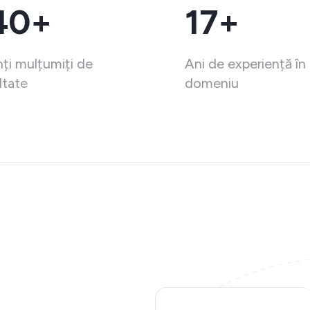
40+
17+
nți mulțumiți de
Ani de experiență în
ltate
domeniu