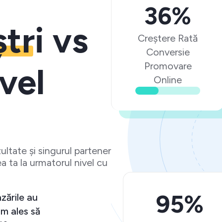
36%
ștri
vs
Creștere Rată
Conversie
Promovare
vel
Online
ltate și singurul partener
a ta la urmatorul nivel cu
95%
e așteptări și vânzările au
tiv. Ma bucur că am ales să