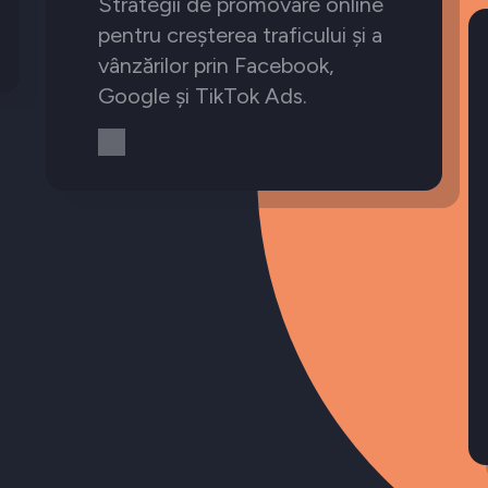
Strategii de promovare online
pentru creșterea traficului și a
vânzărilor prin Facebook,
Google și TikTok Ads.