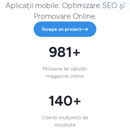
Aplicații mobile. Optimizare SEO și
Promovare Online.
Începe un proiect
981+
Milioane lei vânzări
magazine online
140+
Clienți mulțumiți de
rezultate