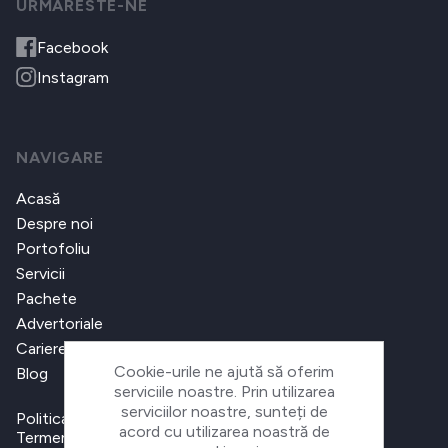
URMARESTE-NE
Facebook
Instagram
NAVIGARE
Acasă
Despre noi
Portofoliu
Servicii
Pachete
Advertoriale
Cariere
Cookie-urile ne ajută să oferim
Blog
serviciile noastre. Prin utilizarea
serviciilor noastre, sunteți de
Politica de confidențialitate
acord cu utilizarea noastră de
Termeni și condiții