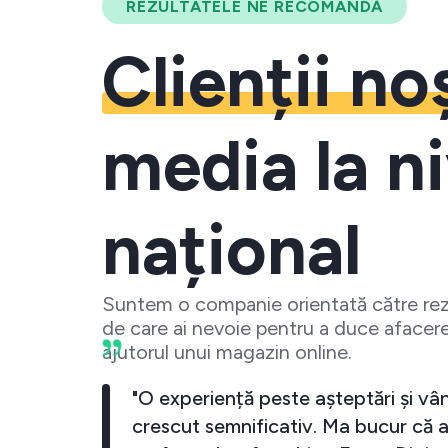
REZULTATELE NE RECOMANDĂ
Clienții no
media la ni
național
Suntem o companie orientată către rezu
de care ai nevoie pentru a duce afacere
ajutorul unui magazin online.
meu a crescut
"O experiență peste așteptări 
cand investesc
crescut semnificativ. Ma bucu