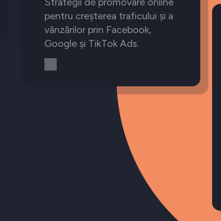
Strategii de promovare online
pentru creșterea traficului și a
vânzărilor prin Facebook,
Google și TikTok Ads.