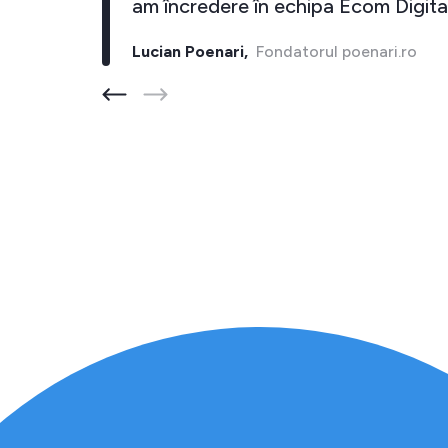
inapoi."
am încredere în echipa Ecom D
ore.ro
Lucian Poenari,
Fondatorul poenari