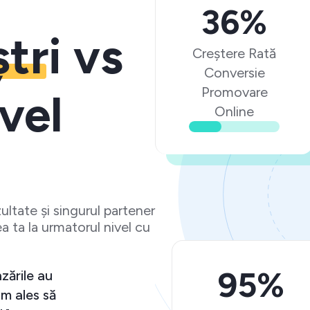
36%
ștri
vs
Creștere Rată
Conversie
Promovare
vel
Online
ltate și singurul partener
a ta la urmatorul nivel cu
95%
și vânzările au
r că am ales să