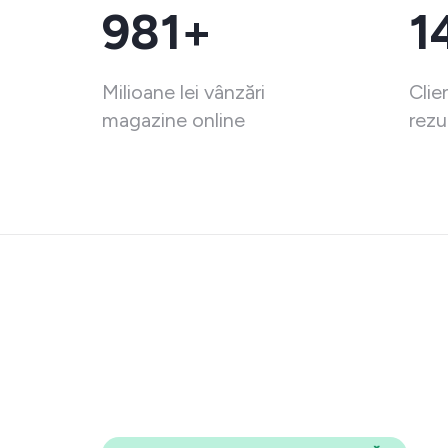
981+
1
Milioane lei vânzări
Clie
magazine online
rezu