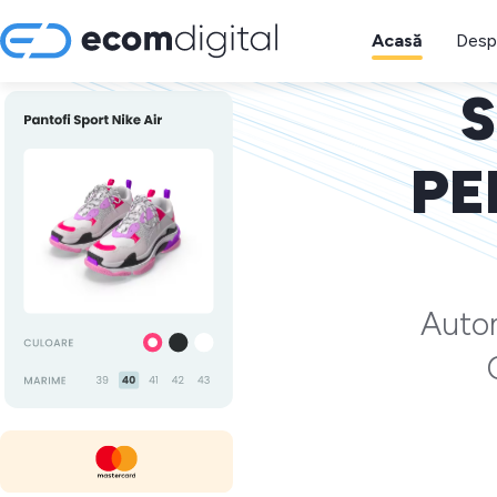
Acasă
Desp
S
PE
Autom