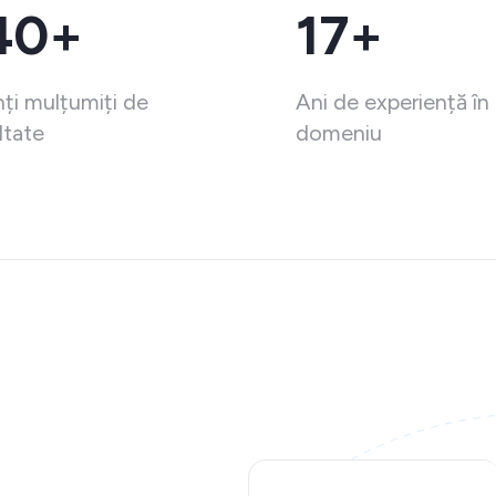
40+
17+
nți mulțumiți de
Ani de experiență în
ltate
domeniu