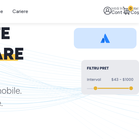
Intră în
0
Total
le
Cariere
Cont
Coș
TE
ARE
obile.
.