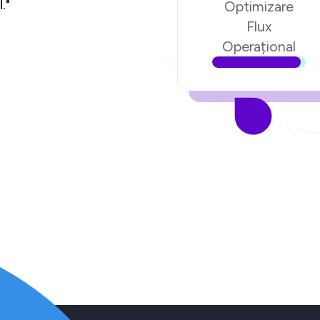
igital."
Optimizare
Flux
.ro
Operațional