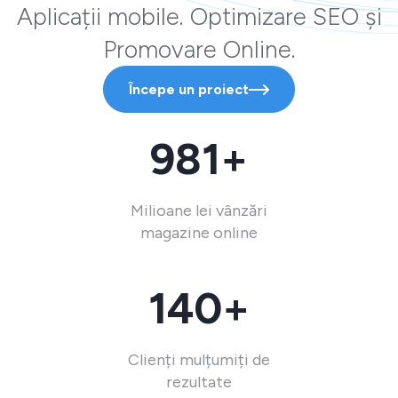
Aplicații mobile. Optimizare SEO și
Promovare Online.
Începe un proiect
981+
Milioane lei vânzări
magazine online
140+
Clienți mulțumiți de
rezultate