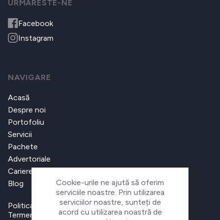
URMARESTE-NE
Facebook
Instagram
NAVIGARE
Acasă
Despre noi
Portofoliu
Servicii
Pachete
Advertoriale
Cariere
Cookie-urile ne ajută să oferim
Blog
serviciile noastre. Prin utilizarea
serviciilor noastre, sunteți de
Politica de confidențialitate
acord cu utilizarea noastră de
Termeni și condiții