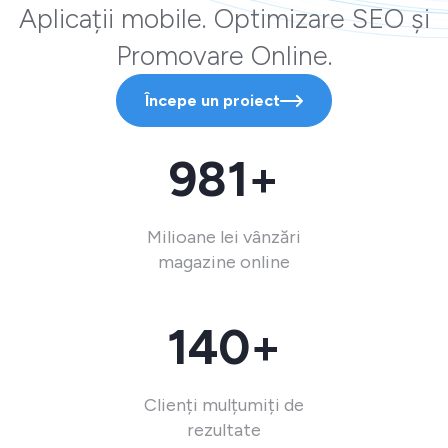
Aplicații mobile. Optimizare SEO și
Promovare Online.
Începe un proiect
981+
Milioane lei vânzări
magazine online
140+
Clienți mulțumiți de
rezultate