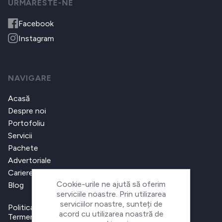
URMARESTE-NE
Facebook
Instagram
NAVIGARE
Acasă
Despre noi
Portofoliu
Servicii
Pachete
Advertoriale
Cariere
Cookie-urile ne ajută să oferim
Blog
serviciile noastre. Prin utilizarea
serviciilor noastre, sunteți de
Politica de confidențialitate
acord cu utilizarea noastră de
Termeni și condiții