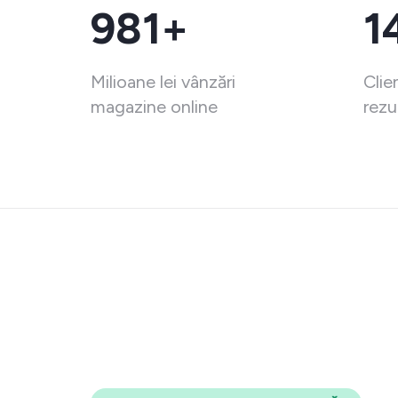
981+
1
Milioane lei vânzări
Clie
magazine online
rezu