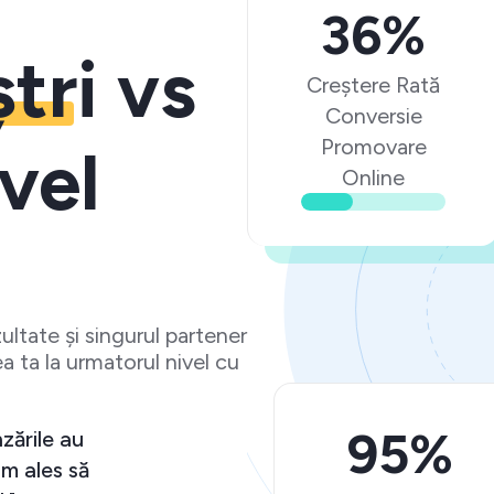
36%
ștri
vs
Creștere Rată
Conversie
Promovare
vel
Online
ltate și singurul partener
a ta la urmatorul nivel cu
95%
zările au
m ales să