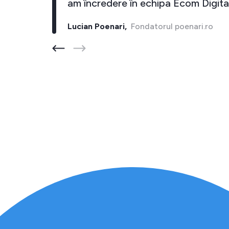
i."
am încredere în echipa Ecom Digital
Lucian Poenari,
Fondatorul poenari.ro