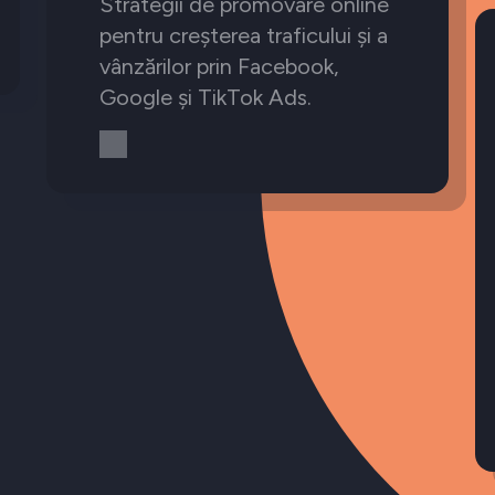
Strategii de promovare online
pentru creșterea traficului și a
vânzărilor prin Facebook,
Google și TikTok Ads.