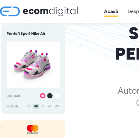
Acasă
Desp
S
PE
Autom