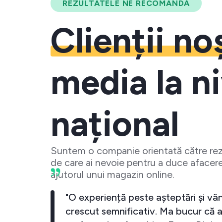
REZULTATELE NE RECOMANDĂ
Clienții no
media la ni
național
Suntem o companie orientată către rezu
de care ai nevoie pentru a duce afacere
ajutorul unui magazin online.
 crescut
"O experiență peste așteptări și vân
investesc
crescut semnificativ. Ma bucur că a