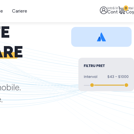
Intră în
0
Total
le
Cariere
Cont
Coș
TE
ARE
obile.
.