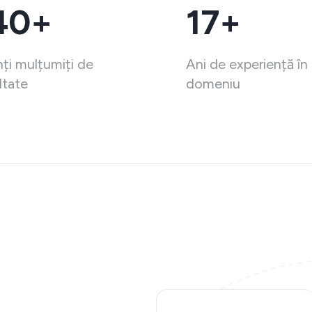
40+
17+
nți mulțumiți de
Ani de experiență în
ltate
domeniu