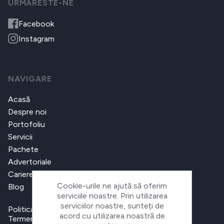
URMARESTE-NE
Facebook
Instagram
NAVIGARE
Acasă
Despre noi
Portofoliu
Servicii
Pachete
Advertoriale
Cariere
Cookie-urile ne ajută să oferim
Blog
serviciile noastre. Prin utilizarea
serviciilor noastre, sunteți de
Politica de confidențialitate
acord cu utilizarea noastră de
Termeni și condiții