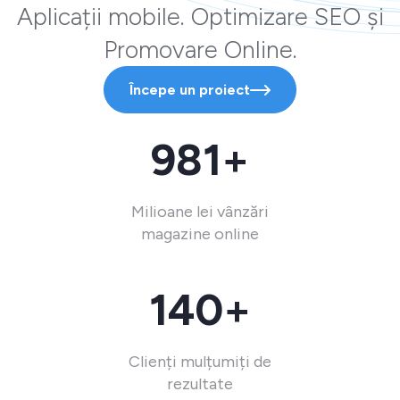
Aplicații mobile. Optimizare SEO și
Promovare Online.
Începe un proiect
981+
Milioane lei vânzări
magazine online
140+
Clienți mulțumiți de
rezultate