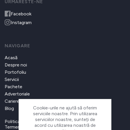
URMARESTE-NE
Facebook
Instagram
NAVIGARE
Acasă
Despre noi
Portofoliu
Servicii
Pachete
Advertoriale
Cariere
Cookie-urile ne ajută să oferim
Blog
serviciile noastre. Prin utilizarea
serviciilor noastre, sunteți de
Politica de confidențialitate
acord cu utilizarea noastră de
Termeni și condiții