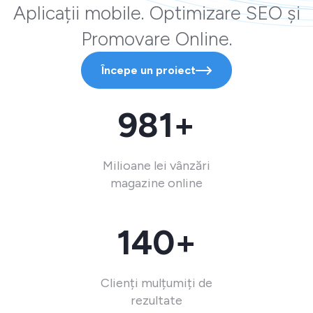
Aplicații mobile. Optimizare SEO și
Promovare Online.
Începe un proiect
981+
Milioane lei vânzări
magazine online
140+
Clienți mulțumiți de
rezultate