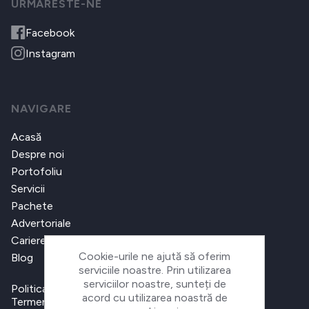
URMARESTE-NE
Facebook
Instagram
NAVIGARE
Acasă
Despre noi
Portofoliu
Servicii
Pachete
Advertoriale
Cariere
Cookie-urile ne ajută să oferim
Blog
serviciile noastre. Prin utilizarea
serviciilor noastre, sunteți de
Politica de confidențialitate
acord cu utilizarea noastră de
Termeni și condiții