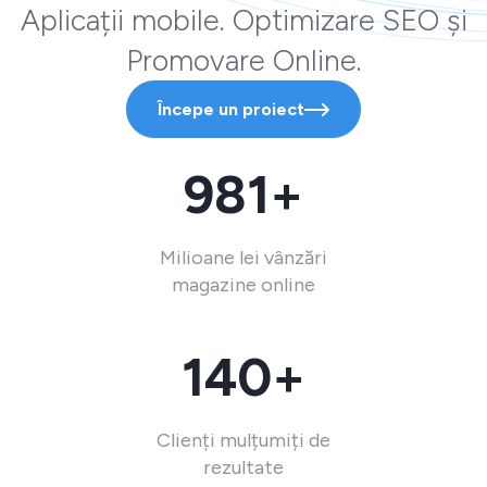
Aplicații mobile. Optimizare SEO și
Promovare Online.
Începe un proiect
981+
Milioane lei vânzări
magazine online
140+
Clienți mulțumiți de
rezultate