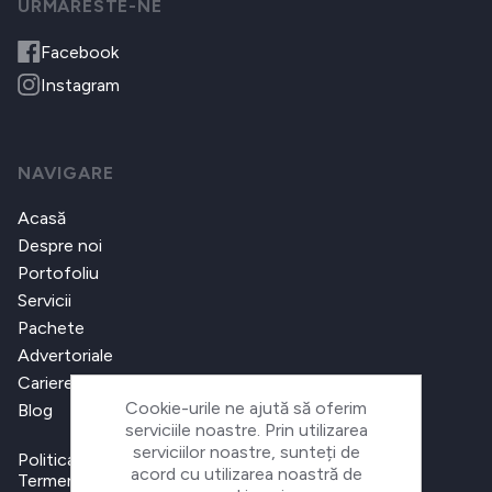
URMARESTE-NE
Facebook
Instagram
NAVIGARE
Acasă
Despre noi
Portofoliu
Servicii
Pachete
Advertoriale
Cariere
Cookie-urile ne ajută să oferim
Blog
serviciile noastre. Prin utilizarea
serviciilor noastre, sunteți de
Politica de confidențialitate
acord cu utilizarea noastră de
Termeni și condiții