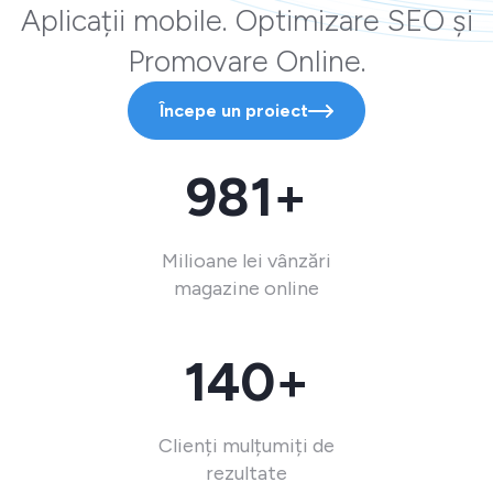
Aplicații mobile. Optimizare SEO și
Promovare Online.
Începe un proiect
981+
Milioane lei vânzări
magazine online
140+
Clienți mulțumiți de
rezultate