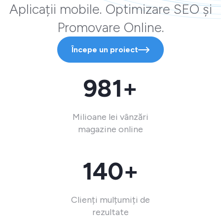
Aplicații mobile. Optimizare SEO și
Promovare Online.
Începe un proiect
981+
Milioane lei vânzări
magazine online
140+
Clienți mulțumiți de
rezultate