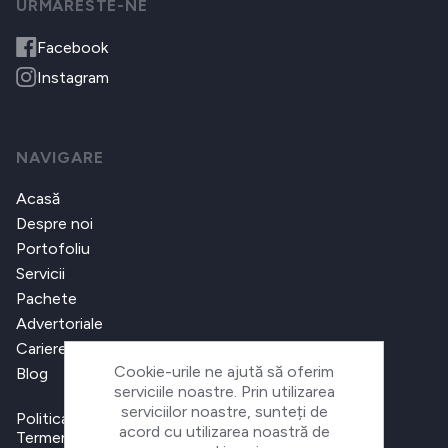
URMARESTE-NE
Facebook
Instagram
NAVIGARE
Acasă
Despre noi
Portofoliu
Servicii
Pachete
Advertoriale
Cariere
Cookie-urile ne ajută să oferim
Blog
serviciile noastre. Prin utilizarea
serviciilor noastre, sunteți de
Politica de confidențialitate
acord cu utilizarea noastră de
Termeni și condiții