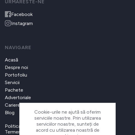
URMARESTE-NE
Facebook
Instagram
NAVIGARE
Acasă
Despre noi
Portofoliu
Servicii
Pachete
Advertoriale
Cariere
Cookie-urile ne ajută să oferim
Blog
serviciile noastre. Prin utilizarea
serviciilor noastre, sunteți de
Politica de confidențialitate
acord cu utilizarea noastră de
Termeni și condiții