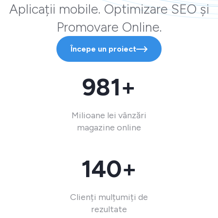
Aplicații mobile. Optimizare SEO și
Promovare Online.
Începe un proiect
981+
Milioane lei vânzări
magazine online
140+
Clienți mulțumiți de
rezultate