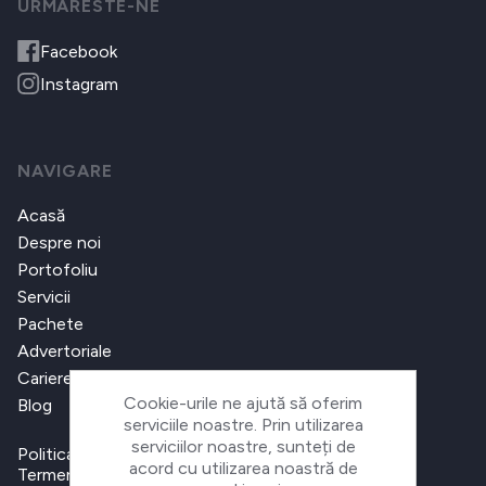
URMARESTE-NE
Facebook
Instagram
NAVIGARE
Acasă
Despre noi
Portofoliu
Servicii
Pachete
Advertoriale
Cariere
Cookie-urile ne ajută să oferim
Blog
serviciile noastre. Prin utilizarea
serviciilor noastre, sunteți de
Politica de confidențialitate
acord cu utilizarea noastră de
Termeni și condiții