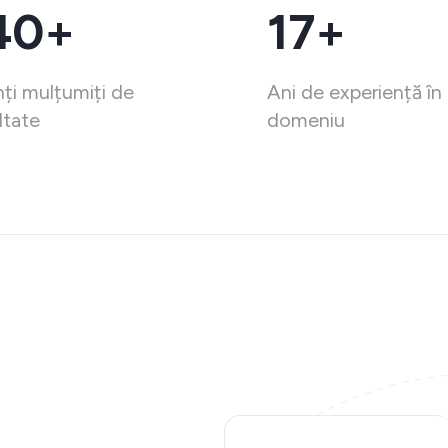
40+
17+
nți mulțumiți de
Ani de experiență în
ltate
domeniu