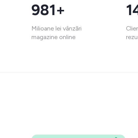
981+
1
Milioane lei vânzări
Clie
magazine online
rezu