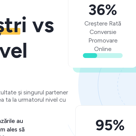
36%
ștri
vs
Creștere Rată
Conversie
Promovare
vel
Online
ltate și singurul partener
a ta la urmatorul nivel cu
95%
zările au
m ales să