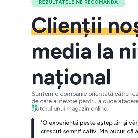
REZULTATELE NE RECOMANDĂ
Clienții no
media la ni
național
Suntem o companie orientată către rezu
de care ai nevoie pentru a duce afacere
ajutorul unui magazin online.
 crescut
"O experiență peste așteptări și vân
investesc
crescut semnificativ. Ma bucur că a