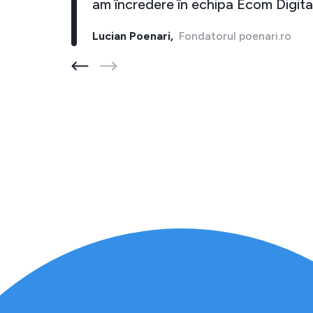
i."
am încredere în echipa Ecom Digital
Lucian Poenari,
Fondatorul poenari.ro