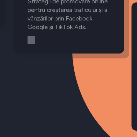
Strategii de promovare online
pentru creșterea traficului și a
vânzărilor prin Facebook,
Google și TikTok Ads.