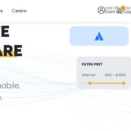
Intră în
0
Total
le
Cariere
Cont
Coș
TE
ARE
obile.
.