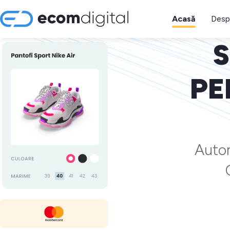
Acasă
Desp
S
PE
Autom