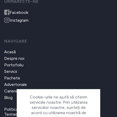
URMARESTE-NE
Facebook
Instagram
NAVIGARE
Acasă
Despre noi
Portofoliu
Servicii
Pachete
Advertoriale
Cariere
Cookie-urile ne ajută să oferim
Blog
serviciile noastre. Prin utilizarea
serviciilor noastre, sunteți de
Politica de confidențialitate
acord cu utilizarea noastră de
Termeni și condiții