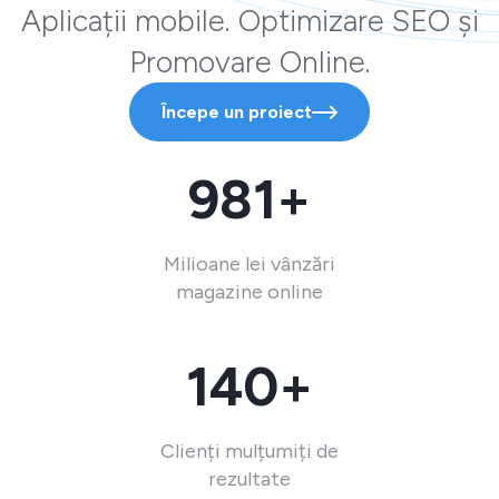
Aplicații mobile. Optimizare SEO și
Promovare Online.
Începe un proiect
981+
Milioane lei vânzări
magazine online
140+
Clienți mulțumiți de
rezultate