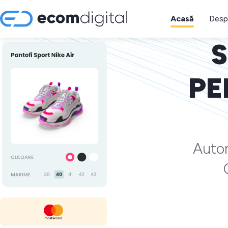
Acasă
Desp
S
PE
Autom