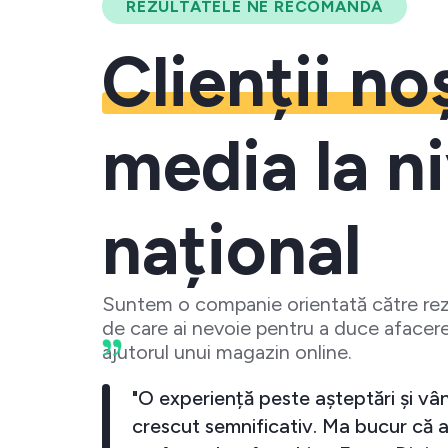
REZULTATELE NE RECOMANDĂ
Clienții no
media la ni
național
Suntem o companie orientată către rezu
de care ai nevoie pentru a duce afacere
ajutorul unui magazin online.
business-ul meu a crescut
"O experiență pest
iecare data cand investesc
crescut semnifica