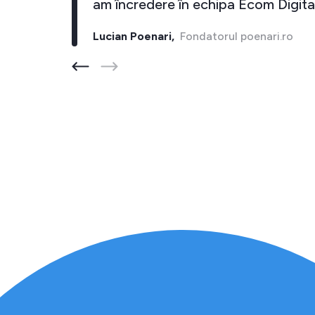
cel putin 10 inapoi."
am încredere în e
rul barber-store.ro
Lucian Poenari,
Fonda