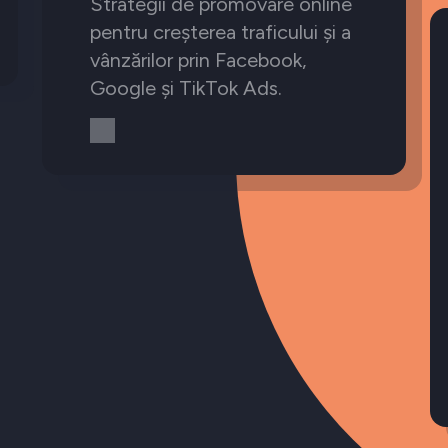
Strategii de promovare online
pentru creșterea traficului și a
vânzărilor prin Facebook,
Google și TikTok Ads.