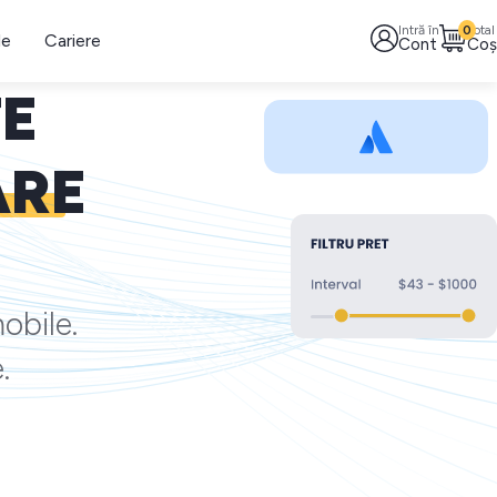
Intră în
0
Total
le
Cariere
Cont
Coș
TE
ARE
obile.
.