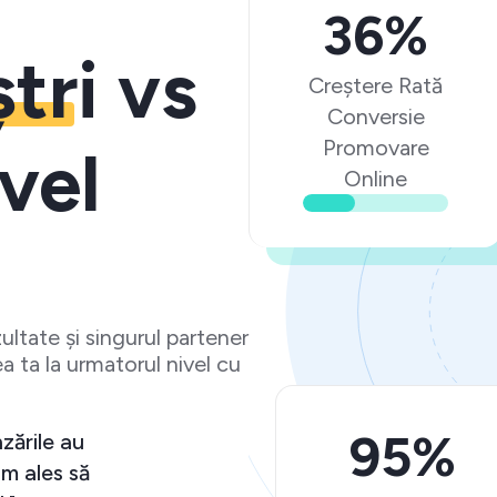
36%
ștri
vs
Creștere Rată
Conversie
Promovare
vel
Online
ltate și singurul partener
a ta la urmatorul nivel cu
95%
e așteptări și vânzările au
tiv. Ma bucur că am ales să