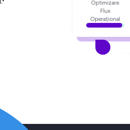
chipa Ecom Digital."
Optimizare
Flux
torul poenari.ro
Operațional