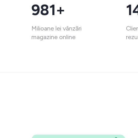
981+
1
Milioane lei vânzări
Clie
magazine online
rezu