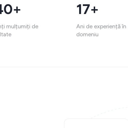
40+
17+
nți mulțumiți de
Ani de experiență în
ltate
domeniu