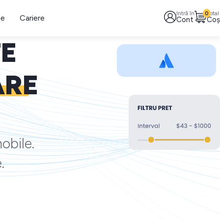
Intră în
0
Total
le
Cariere
Cont
Coș
TE
ARE
obile.
.