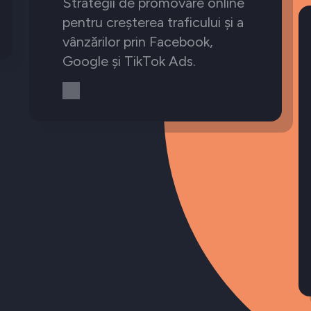
Strategii de promovare online
pentru creșterea traficului și a
vânzărilor prin Facebook,
Google și TikTok Ads.