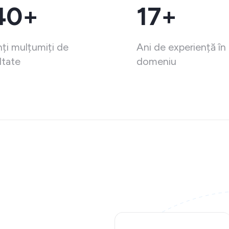
40+
17+
nți mulțumiți de
Ani de experiență în
ltate
domeniu