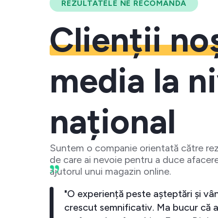
REZULTATELE NE RECOMANDĂ
Clienții no
media la ni
național
Suntem o companie orientată către rezu
de care ai nevoie pentru a duce afacere
ajutorul unui magazin online.
business-ul meu a crescut
"O experiență pest
iecare data cand investesc
crescut semnifica