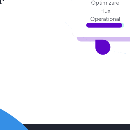
chipa Ecom Digital."
Optimizare
Flux
torul poenari.ro
Operațional