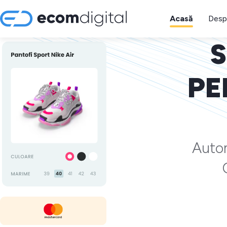
Acasă
Desp
S
PE
Autom