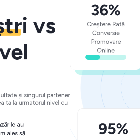
36%
ștri
vs
Creștere Rată
Conversie
Promovare
vel
Online
ltate și singurul partener
a ta la urmatorul nivel cu
95%
e așteptări și vânzările au
tiv. Ma bucur că am ales să