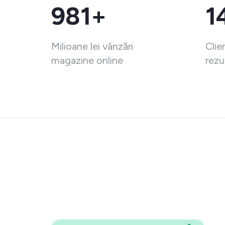
981+
1
Milioane lei vânzări
Clie
magazine online
rezu