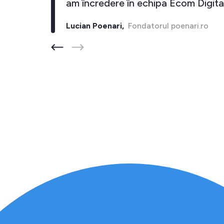
cel putin 10 inapoi."
am încredere în e
rul barber-store.ro
Lucian Poenari,
Fonda