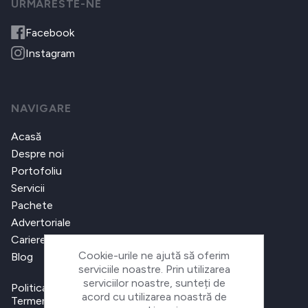
URMARESTE-NE
Facebook
Instagram
NAVIGARE
Acasă
Despre noi
Portofoliu
Servicii
Pachete
Advertoriale
Cariere
Cookie-urile ne ajută să oferim
Blog
serviciile noastre. Prin utilizarea
serviciilor noastre, sunteți de
Politica de confidențialitate
acord cu utilizarea noastră de
Termeni și condiții