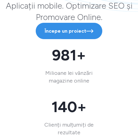
Aplicații mobile. Optimizare SEO și
Promovare Online.
Începe un proiect
981+
Milioane lei vânzări
magazine online
140+
Clienți mulțumiți de
rezultate